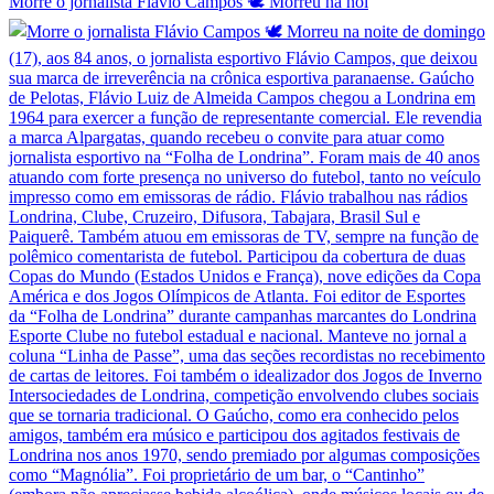
Morre o jornalista Flávio Campos 🕊️ Morreu na noi