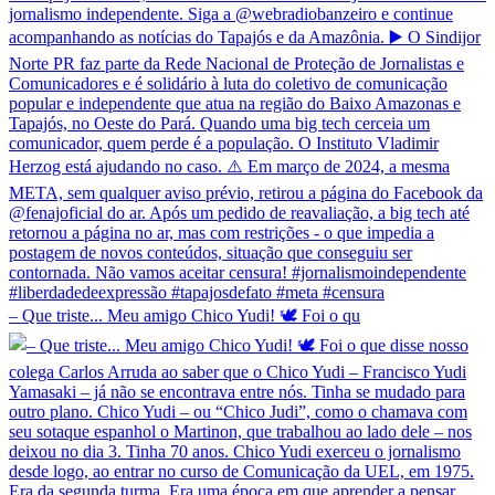
– Que triste... Meu amigo Chico Yudi! 🕊️ Foi o qu