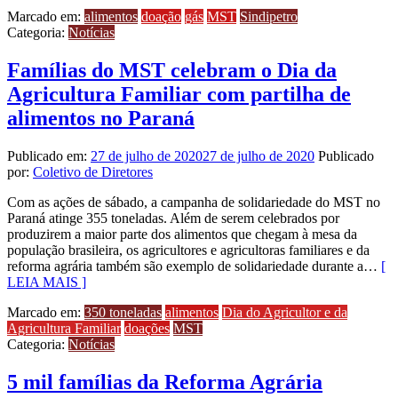
Marcado em:
alimentos
doação
gás
MST
Sindipetro
Categoria:
Notícias
Famílias do MST celebram o Dia da
Agricultura Familiar com partilha de
alimentos no Paraná
Publicado em:
27 de julho de 2020
27 de julho de 2020
Publicado
por:
Coletivo de Diretores
Com as ações de sábado, a campanha de solidariedade do MST no
Paraná atinge 355 toneladas. Além de serem celebrados por
produzirem a maior parte dos alimentos que chegam à mesa da
população brasileira, os agricultores e agricultoras familiares e da
reforma agrária também são exemplo de solidariedade durante a…
[
LEIA MAIS ]
Marcado em:
350 toneladas
alimentos
Dia do Agricultor e da
Agricultura Familiar
doações
MST
Categoria:
Notícias
5 mil famílias da Reforma Agrária