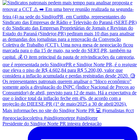
Presidente do Sindijor Norte PR integra delegação