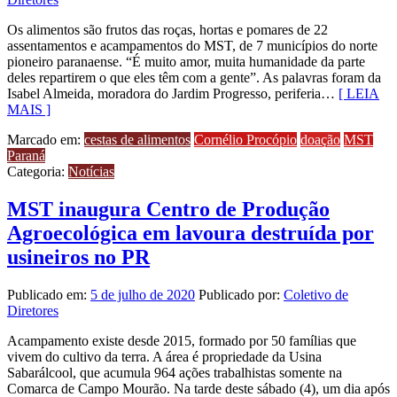
Os alimentos são frutos das roças, hortas e pomares de 22
assentamentos e acampamentos do MST, de 7 municípios do norte
pioneiro paranaense. “É muito amor, muita humanidade da parte
deles repartirem o que eles têm com a gente”. As palavras foram da
Isabel Almeida, moradora do Jardim Progresso, periferia…
[ LEIA
MAIS ]
Marcado em:
cestas de alimentos
Cornélio Procópio
doação
MST
Paraná
Categoria:
Notícias
MST inaugura Centro de Produção
Agroecológica em lavoura destruída por
usineiros no PR
Publicado em:
5 de julho de 2020
Publicado por:
Coletivo de
Diretores
Acampamento existe desde 2015, formado por 50 famílias que
vivem do cultivo da terra. A área é propriedade da Usina
Sabarálcool, que acumula 964 ações trabalhistas somente na
Comarca de Campo Mourão. Na tarde deste sábado (4), um dia após