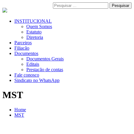
Pular
Pesquisar
para
por:
o
conteúdo
Menu
INSTITUCIONAL
Primário
Quem Somos
Estatuto
Diretoria
Parceiros
Filiação
Documentos
Documentos Gerais
Editais
Prestação de contas
Fale conosco
Sindicato no WhatsApp
MST
Home
MST