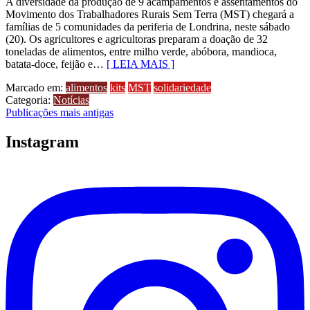
A diversidade da produção de 9 acampamentos e assentamentos do
Movimento dos Trabalhadores Rurais Sem Terra (MST) chegará a
famílias de 5 comunidades da periferia de Londrina, neste sábado
(20). Os agricultores e agricultoras preparam a doação de 32
toneladas de alimentos, entre milho verde, abóbora, mandioca,
batata-doce, feijão e…
[ LEIA MAIS ]
Marcado em:
alimentos
kits
MST
solidariedade
Categoria:
Notícias
Navegação
Publicações mais antigas
por
Instagram
posts