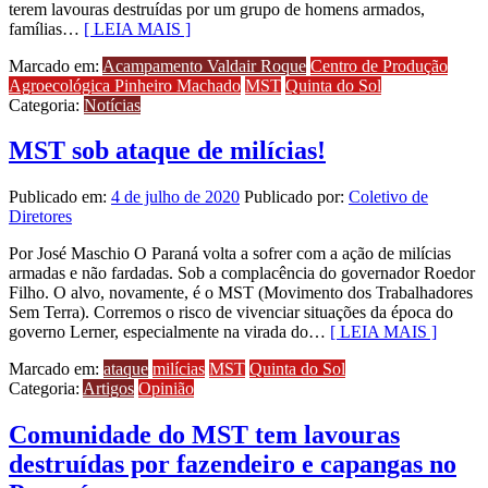
terem lavouras destruídas por um grupo de homens armados,
famílias…
[ LEIA MAIS ]
Marcado em:
Acampamento Valdair Roque
Centro de Produção
Agroecológica Pinheiro Machado
MST
Quinta do Sol
Categoria:
Notícias
MST sob ataque de milícias!
Publicado em:
4 de julho de 2020
Publicado por:
Coletivo de
Diretores
Por José Maschio O Paraná volta a sofrer com a ação de milícias
armadas e não fardadas. Sob a complacência do governador Roedor
Filho. O alvo, novamente, é o MST (Movimento dos Trabalhadores
Sem Terra). Corremos o risco de vivenciar situações da época do
governo Lerner, especialmente na virada do…
[ LEIA MAIS ]
Marcado em:
ataque
milícias
MST
Quinta do Sol
Categoria:
Artigos
Opinião
Comunidade do MST tem lavouras
destruídas por fazendeiro e capangas no