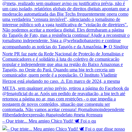
– Que triste... Meu amigo Chico Yudi! 🕊️ Foi o qu