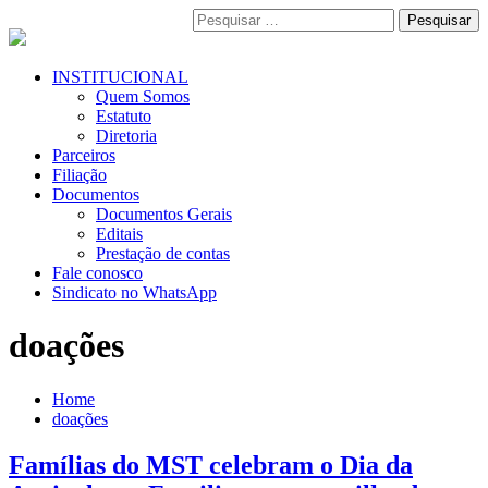
Pular
Pesquisar
para
por:
o
conteúdo
Menu
INSTITUCIONAL
Primário
Quem Somos
Estatuto
Diretoria
Parceiros
Filiação
Documentos
Documentos Gerais
Editais
Prestação de contas
Fale conosco
Sindicato no WhatsApp
doações
Home
doações
Famílias do MST celebram o Dia da