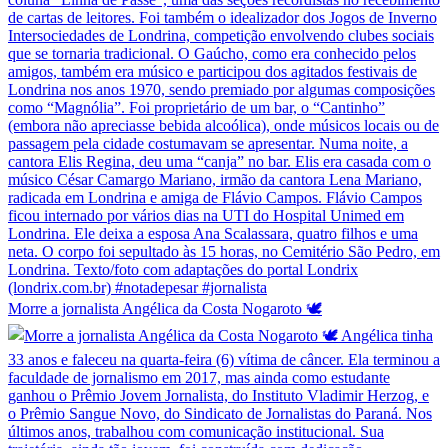
Morre a jornalista Angélica da Costa Nogaroto 🕊️