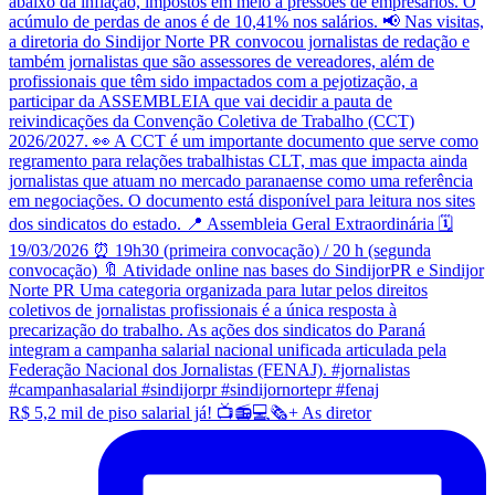
R$ 5,2 mil de piso salarial já! 📺📻💻🗞️+ As diretor