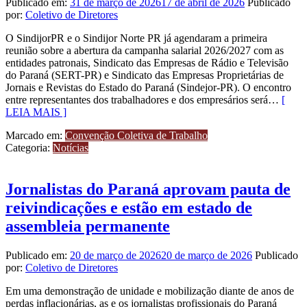
Publicado em:
31 de março de 2026
17 de abril de 2026
Publicado
por:
Coletivo de Diretores
O SindijorPR e o Sindijor Norte PR já agendaram a primeira
reunião sobre a abertura da campanha salarial 2026/2027 com as
entidades patronais, Sindicato das Empresas de Rádio e Televisão
do Paraná (SERT-PR) e Sindicato das Empresas Proprietárias de
Jornais e Revistas do Estado do Paraná (Sindejor-PR). O encontro
entre representantes dos trabalhadores e dos empresários será…
[
LEIA MAIS ]
Marcado em:
Convenção Coletiva de Trabalho
Categoria:
Notícias
Jornalistas do Paraná aprovam pauta de
reivindicações e estão em estado de
assembleia permanente
Publicado em:
20 de março de 2026
20 de março de 2026
Publicado
por:
Coletivo de Diretores
Em uma demonstração de unidade e mobilização diante de anos de
perdas inflacionárias, as e os jornalistas profissionais do Paraná