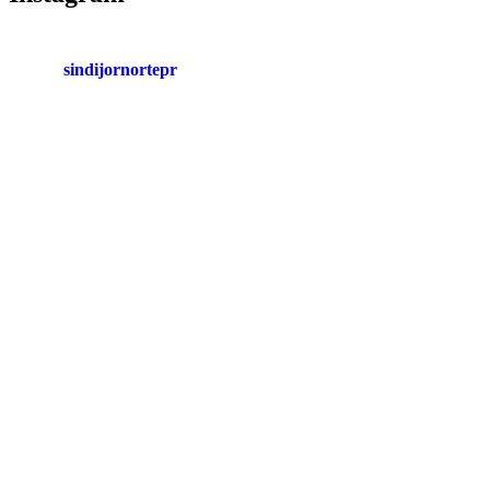
posts
sindijornortepr