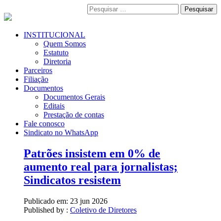
Pular
Pesquisar
para
por:
o
conteúdo
Menu
INSTITUCIONAL
Primário
Quem Somos
Estatuto
Diretoria
Parceiros
Filiação
Documentos
Documentos Gerais
Editais
Prestação de contas
Fale conosco
Sindicato no WhatsApp
Patrões insistem em 0% de
aumento real para jornalistas;
Sindicatos resistem
Publicado em:
23 jun 2026
Published by :
Coletivo de Diretores