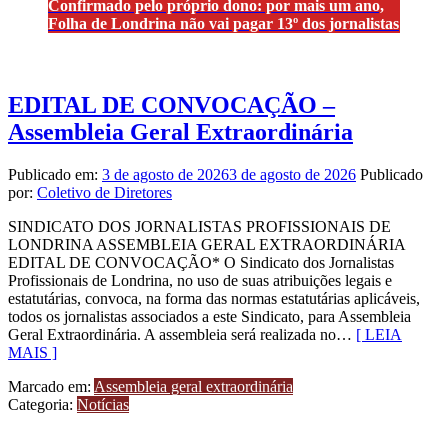
Confirmado pelo próprio dono: por mais um ano,
Folha de Londrina não vai pagar 13º dos jornalistas
EDITAL DE CONVOCAÇÃO –
Assembleia Geral Extraordinária
Publicado em:
3 de agosto de 2026
3 de agosto de 2026
Publicado
por:
Coletivo de Diretores
SINDICATO DOS JORNALISTAS PROFISSIONAIS DE
LONDRINA ASSEMBLEIA GERAL EXTRAORDINÁRIA
EDITAL DE CONVOCAÇÃO* O Sindicato dos Jornalistas
Profissionais de Londrina, no uso de suas atribuições legais e
estatutárias, convoca, na forma das normas estatutárias aplicáveis,
todos os jornalistas associados a este Sindicato, para Assembleia
Geral Extraordinária. A assembleia será realizada no…
[ LEIA
MAIS ]
Marcado em:
Assembleia geral extraordinária
Categoria:
Notícias