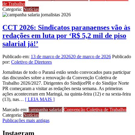
de Trabalho
Categoria:
Notícias
CCT 2026: Sindicatos paranaenses vão às
redações em luta por ‘R$ 5,2 mil de piso
salarial já!’
Publicado em:
13 de março de 2026
20 de março de 2026
Publicado
por:
Coletivo de Diretores
Jornalistas de todo o Paraná estão sendo convocados para participar
das discussões sobre a renovação da Convenção Coletiva de
Trabalho 2026/2027. Dirigentes do SindijorPR e do Sindijor Norte
PR começaram a visitar as redações nesta semana. As primeiras
ações aconteceram em Maringá, na quinta-feira (12) e na sexta-feira
(13), nas…
[ LEIA MAIS ]
Marcado em:
campanha salarial
Convenção Coletiva de Trabalho
Categoria:
Notícias
Navegação
Publicações mais antigas
por
Instagram