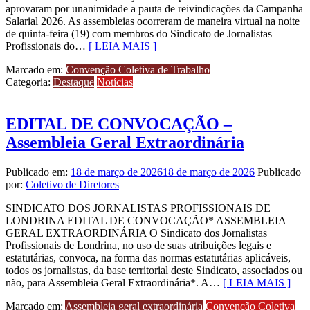
aprovaram por unanimidade a pauta de reivindicações da Campanha
Salarial 2026. As assembleias ocorreram de maneira virtual na noite
de quinta-feira (19) com membros do Sindicato de Jornalistas
Profissionais do…
[ LEIA MAIS ]
Marcado em:
Convenção Coletiva de Trabalho
Categoria:
Destaque
Notícias
EDITAL DE CONVOCAÇÃO –
Assembleia Geral Extraordinária
Publicado em:
18 de março de 2026
18 de março de 2026
Publicado
por:
Coletivo de Diretores
SINDICATO DOS JORNALISTAS PROFISSIONAIS DE
LONDRINA EDITAL DE CONVOCAÇÃO* ASSEMBLEIA
GERAL EXTRAORDINÁRIA O Sindicato dos Jornalistas
Profissionais de Londrina, no uso de suas atribuições legais e
estatutárias, convoca, na forma das normas estatutárias aplicáveis,
todos os jornalistas, da base territorial deste Sindicato, associados ou
não, para Assembleia Geral Extraordinária*. A…
[ LEIA MAIS ]
Marcado em:
Assembleia geral extraordinária
Convenção Coletiva