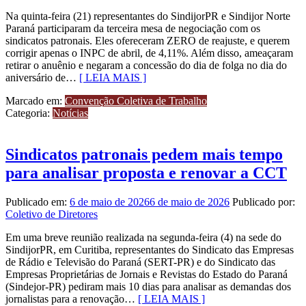
Na quinta-feira (21) representantes do SindijorPR e Sindijor Norte
Paraná participaram da terceira mesa de negociação com os
sindicatos patronais. Eles ofereceram ZERO de reajuste, e querem
corrigir apenas o INPC de abril, de 4,11%. Além disso, ameaçaram
retirar o anuênio e negaram a concessão do dia de folga no dia do
aniversário de…
[ LEIA MAIS ]
Marcado em:
Convenção Coletiva de Trabalho
Categoria:
Notícias
Sindicatos patronais pedem mais tempo
para analisar proposta e renovar a CCT
Publicado em:
6 de maio de 2026
6 de maio de 2026
Publicado por:
Coletivo de Diretores
Em uma breve reunião realizada na segunda-feira (4) na sede do
SindijorPR, em Curitiba, representantes do Sindicato das Empresas
de Rádio e Televisão do Paraná (SERT-PR) e do Sindicato das
Empresas Proprietárias de Jornais e Revistas do Estado do Paraná
(Sindejor-PR) pediram mais 10 dias para analisar as demandas dos
jornalistas para a renovação…
[ LEIA MAIS ]