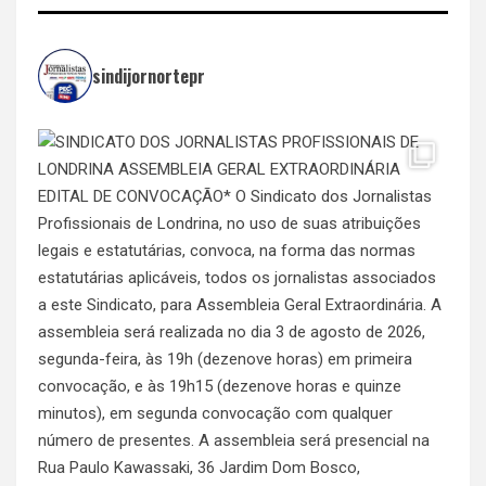
sindijornortepr