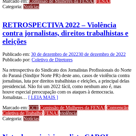
Marcado em:
Comissão de Mulheres da FENAJ
FENAJ
Categoria:
Notícias
RETROSPECTIVA 2022 – Violência
contra jornalistas, direitos trabalhistas e
eleições
Publicado em:
30 de dezembro de 2022
30 de dezembro de 2022
Publicado por:
Coletivo de Diretores
Na retrospectiva do Sindicato dos Jornalistas Profissionais do Norte
do Paraná (Sindijor Norte PR) deste ano, casos de violência contra
jornalistas, luta por direitos trabalhistas e eleições, a principal delas
presidencial. Não foi um 2022 fácil, como nenhum ano é, mas
houve especial preocupação com os ataques à democracia.
Jornalistas…
[ LEIA MAIS ]
Marcado em:
CCT
Comissão de Mulheres da FENAJ
Convenção
Coletiva de Trabalho
FENAJ
violência
Categoria:
Notícias