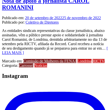
Nota de apoio à jornalista CAROL
ROMANINI
Publicado em:
20 de setembro de 2022
25 de novembro de 2022
Publicado por:
Coletivo de Diretores
As entidades sindicais representativas da classe jornalística, abaixo
assinadas, vêm a público prestar apoio e solidariedade à jornalista
Carol Romanini, de Londrina, demitida arbitrariamente no dia 13 de
setembro pela RICTV, afiliada da Record. Carol recebeu a notícia
de seu desligamento quando já se preparava para entrar no ar em…
[
LEIA MAIS ]
Marcado em:
Comissão de Mulheres da FENAJ
Londrina
RICTV
Categoria:
Carrossel
Notícias
Instagram