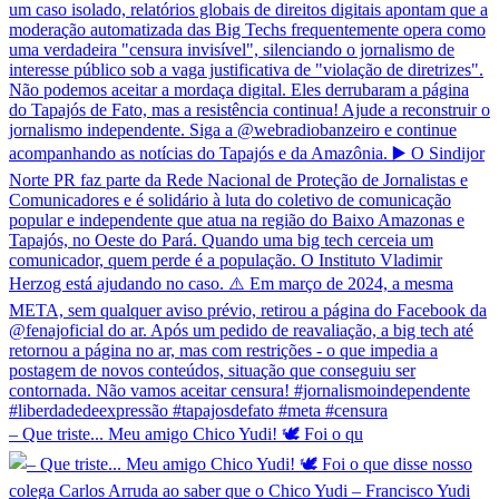
– Que triste... Meu amigo Chico Yudi! 🕊️ Foi o qu