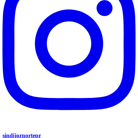
sindijornortepr