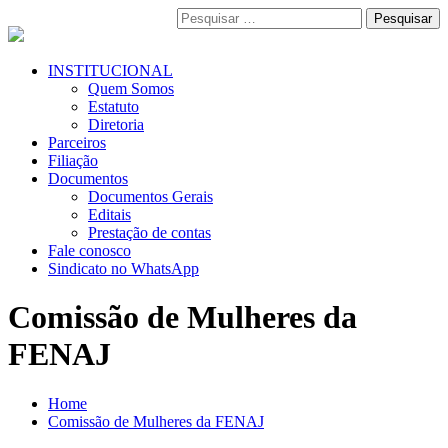
Pular
Pesquisar
para
por:
o
conteúdo
Menu
INSTITUCIONAL
Primário
Quem Somos
Estatuto
Diretoria
Parceiros
Filiação
Documentos
Documentos Gerais
Editais
Prestação de contas
Fale conosco
Sindicato no WhatsApp
Comissão de Mulheres da
FENAJ
Home
Comissão de Mulheres da FENAJ