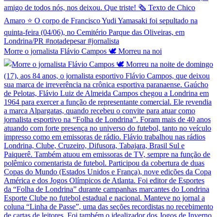
Morre o jornalista Flávio Campos 🕊️ Morreu na noi