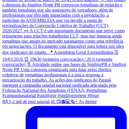
R$ 5,2 mil de piso salarial já! 📺📻💻🗞️+ As diretor