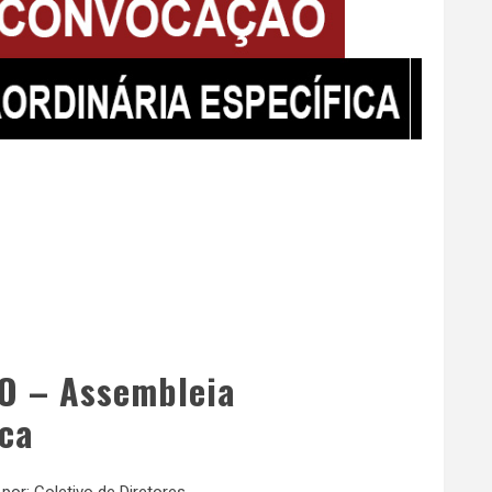
O – Assembleia
ica
 por:
Coletivo de Diretores