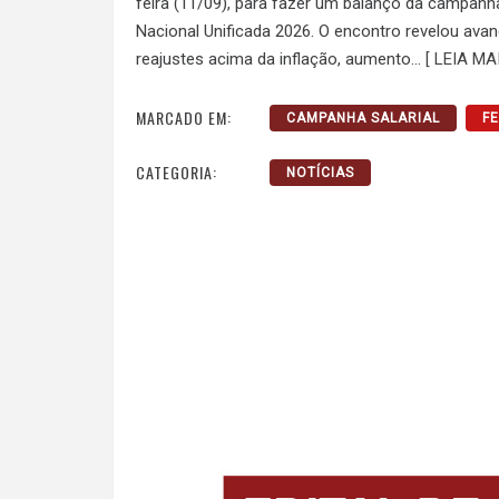
feira (11/09), para fazer um balanço da campanha
Nacional Unificada 2026. O encontro revelou ava
reajustes acima da inflação, aumento…
[ LEIA MAI
MARCADO EM:
CAMPANHA SALARIAL
F
CATEGORIA:
NOTÍCIAS