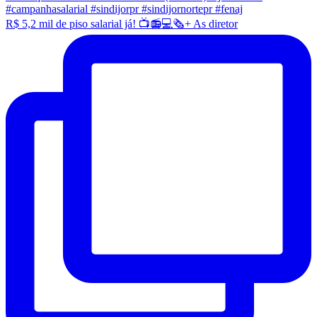
R$ 5,2 mil de piso salarial já! 📺📻💻🗞️+ As diretor