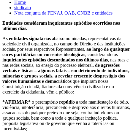
Home
sindicato
Nota conjunta da FENAJ, OAB, CNBB e entidades
Entidades consideram inquietantes episódios ocorridos nos
últimos dias.
As
entidades signatárias
abaixo nominadas, representativas da
sociedade civil organizada, no campo do Direito e das instituições
sociais, por seus respectivos Representantes,
ao largo de quaisquer
cores partidárias ou correntes ideológicas
, considerando os
inquietantes episódios descortinados nos últimos dias
, nas ruas e
nas redes sociais, ao ensejo do processo eleitoral,
de agressões
verbais e físicas – algumas fatais – em detrimento de indivíduos,
minorias e grupos sociais, a revelar crescente desprestígio dos
valores humanistas e democráticos
que inspiram nossa
Constituição cidadã, fiadores da convivência civilizada e do
exercício da cidadania, vêm a público:
*AFIRMAR*
o peremptório
repúdio
a toda manifestação de ódio,
violência, intolerância, preconceito e desprezo aos direitos humanos,
assacadas sob qualquer pretexto que seja, contra indivíduos ou
grupos sociais, bem como a toda e qualquer incitação política,
proposta legislativa ou de governo que venha a tolerá-las ou
incentivá-las;