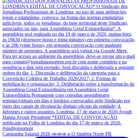
Campanha Salarial 2026 📣📣📣 ✊ O Sindijor Norte PR