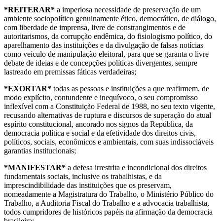
*REITERAR*
a imperiosa necessidade de preservação de um
ambiente sociopolítico genuinamente ético, democrático, de diálogo,
com liberdade de imprensa, livre de constrangimentos e de
autoritarismos, da corrupção endêmica, do fisiologismo político, do
aparelhamento das instituições e da divulgação de falsas notícias
como veículo de manipulação eleitoral, para que se garanta o livre
debate de ideias e de concepções políticas divergentes, sempre
lastreado em premissas fáticas verdadeiras;
*EXORTAR*
todas as pessoas e instituições a que reafirmem, de
modo explícito, contundente e inequívoco, o seu compromisso
inflexível com a Constituição Federal de 1988, no seu texto vigente,
recusando alternativas de ruptura e discursos de superação do atual
espírito constitucional, ancorado nos signos da República, da
democracia política e social e da efetividade dos direitos civis,
políticos, sociais, econômicos e ambientais, com suas indissociáveis
garantias institucionais;
*MANIFESTAR*
a defesa irrestrita e incondicional dos direitos
fundamentais sociais, inclusive os trabalhistas, e da
imprescindibilidade das instituições que os preservam,
nomeadamente a Magistratura do Trabalho, o Ministério Público do
Trabalho, a Auditoria Fiscal do Trabalho e a advocacia trabalhista,
todos cumpridores de históricos papéis na afirmação da democracia
brasileira;