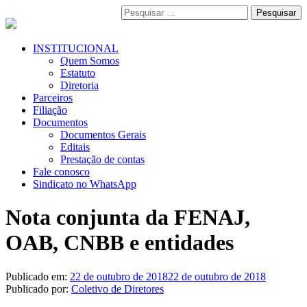
Pular
Pesquisar
para
por:
o
conteúdo
Menu
INSTITUCIONAL
Primário
Quem Somos
Estatuto
Diretoria
Parceiros
Filiação
Documentos
Documentos Gerais
Editais
Prestação de contas
Fale conosco
Sindicato no WhatsApp
Nota conjunta da FENAJ,
OAB, CNBB e entidades
Publicado em:
22 de outubro de 2018
22 de outubro de 2018
Publicado por:
Coletivo de Diretores