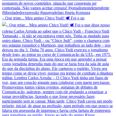
– Que triste... Meu amigo Chico Yudi! 🕊️ Foi o qu