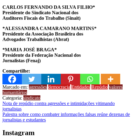
CARLOS FERNANDO DA SILVA FILHO*
Presidente do Sindicato Nacional dos
Auditores Fiscais do Trabalho (Sinait)
*ALESSANDRA CAMARANO MARTINS*
Presidente da Associação Brasileira dos
Advogados Trabalhistas (Abrat)
*MARIA JOSÉ BRAGA*
Presidente da Federação Nacional dos
Jornalistas (Fenaj)
Compartilhe:
Marcado em:
agressões
democracia
Entidades
Repúdio
valores
humanitários
Categoria:
sindicato
Navegação
Nota de repúdio contra agressões e intimidações vitimando
jornalistas
de
Palestra sobre como combater informações falsas reúne dezenas de
Post
jornalistas e estudantes
Instagram