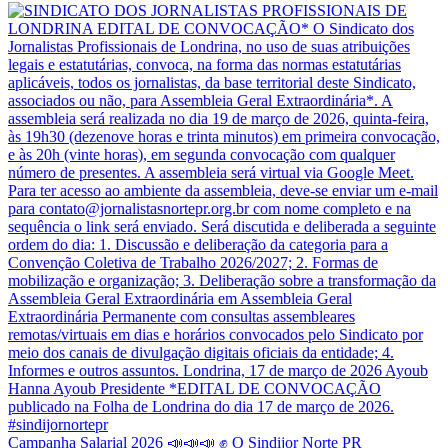
Campanha Salarial 2026 📣📣📣 ✊ O Sindijor Norte PR