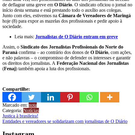
de deflagrar uma greve em
O Diário
. O sindicato oficiou o jornal no
início desta semana e está prestando todo o auxílio aos colegas.
Junto com eles, estivemos na
Câmara de Vereadores de Maringá
hoje (8) para expor as mazelas dos profissionais e pedir apoio à
sociedade.
Leia mais:
Jornalistas de O Diário entram em greve
Assim, o
Sindicato dos Jornalistas Profissionais do Norte do
Paraná
confirma – ao contrário dos donos de
O Diário
, com ações,
e não palavras – o compromisso de defender os interesses e garantir
os direitos dos jornalistas. A
Federação Nacional dos Jornalistas
(
Fenaj
) também apoia a luta dos profissionais.
Compartilhe:
Marcado em:
nota
Categoria:
Notícias
Navegação
Justiça à brasileira!
Entidades e vereadores se solidarizam com jornalistas de O Diário
de
Post
Instagram