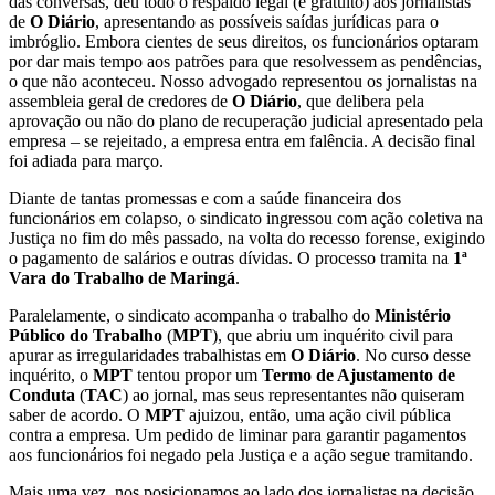
das conversas, deu todo o respaldo legal (e gratuito) aos jornalistas
de
O Diário
, apresentando as possíveis saídas jurídicas para o
imbróglio. Embora cientes de seus direitos, os funcionários optaram
por dar mais tempo aos patrões para que resolvessem as pendências,
o que não aconteceu. Nosso advogado representou os jornalistas na
assembleia geral de credores de
O Diário
, que delibera pela
aprovação ou não do plano de recuperação judicial apresentado pela
empresa – se rejeitado, a empresa entra em falência. A decisão final
foi adiada para março.
Diante de tantas promessas e com a saúde financeira dos
funcionários em colapso, o sindicato ingressou com ação coletiva na
Justiça no fim do mês passado, na volta do recesso forense, exigindo
o pagamento de salários e outras dívidas. O processo tramita na
1ª
Vara do Trabalho de Maringá
.
Paralelamente, o sindicato acompanha o trabalho do
Ministério
Público do Trabalho
(
MPT
), que abriu um inquérito civil para
apurar as irregularidades trabalhistas em
O Diário
. No curso desse
inquérito, o
MPT
tentou propor um
Termo de Ajustamento de
Conduta
(
TAC
) ao jornal, mas seus representantes não quiseram
saber de acordo. O
MPT
ajuizou, então, uma ação civil pública
contra a empresa. Um pedido de liminar para garantir pagamentos
aos funcionários foi negado pela Justiça e a ação segue tramitando.
Mais uma vez, nos posicionamos ao lado dos jornalistas na decisão