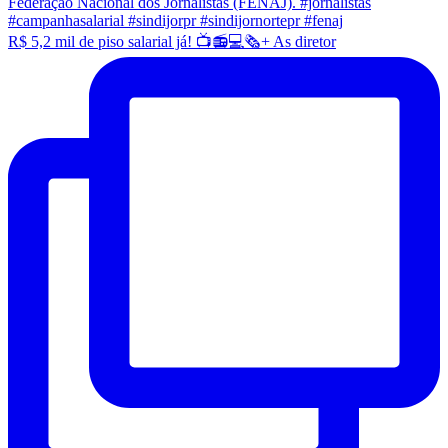
R$ 5,2 mil de piso salarial já! 📺📻💻🗞️+ As diretor