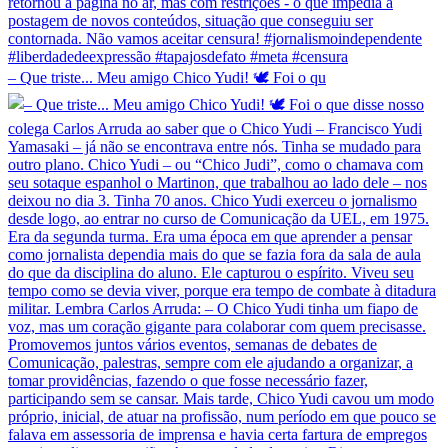
– Que triste... Meu amigo Chico Yudi! 🕊️ Foi o qu