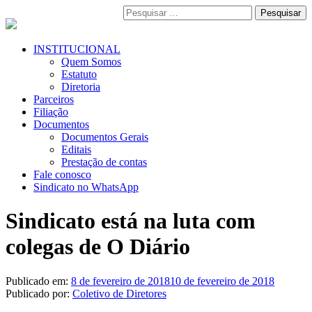
Pular
Pesquisar
para
por:
o
conteúdo
Menu
INSTITUCIONAL
Primário
Quem Somos
Estatuto
Diretoria
Parceiros
Filiação
Documentos
Documentos Gerais
Editais
Prestação de contas
Fale conosco
Sindicato no WhatsApp
Sindicato está na luta com
colegas de O Diário
Publicado em:
8 de fevereiro de 2018
10 de fevereiro de 2018
Publicado por:
Coletivo de Diretores