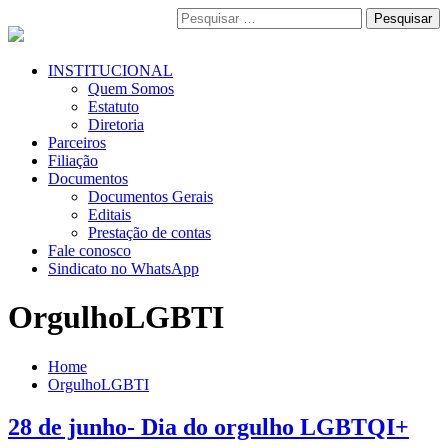
Pular
Pesquisar
para
por:
o
conteúdo
Menu
INSTITUCIONAL
Primário
Quem Somos
Estatuto
Diretoria
Parceiros
Filiação
Documentos
Documentos Gerais
Editais
Prestação de contas
Fale conosco
Sindicato no WhatsApp
OrgulhoLGBTI
Home
OrgulhoLGBTI
28 de junho- Dia do orgulho LGBTQI+