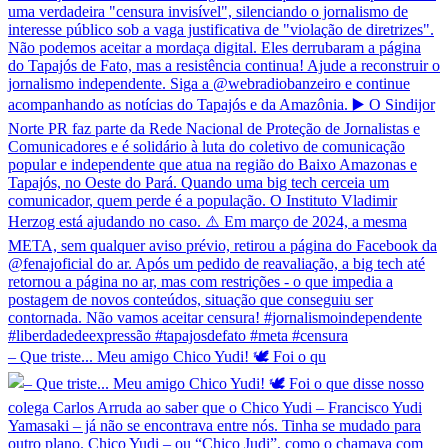
– Que triste... Meu amigo Chico Yudi! 🕊️ Foi o qu