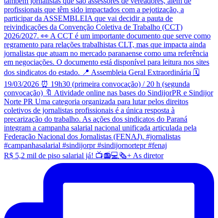
R$ 5,2 mil de piso salarial já! 📺📻💻🗞️+ As diretor