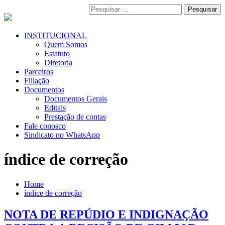
Pular
Pesquisar
para
por:
o
conteúdo
Menu
INSTITUCIONAL
Primário
Quem Somos
Estatuto
Diretoria
Parceiros
Filiação
Documentos
Documentos Gerais
Editais
Prestação de contas
Fale conosco
Sindicato no WhatsApp
índice de correção
Home
índice de correção
NOTA DE REPÚDIO E INDIGNAÇÃO