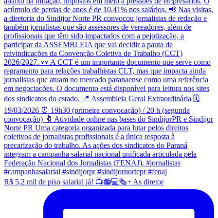
R$ 5,2 mil de piso salarial já! 📺📻💻🗞️+ As diretor