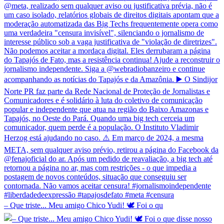
– Que triste... Meu amigo Chico Yudi! 🕊️ Foi o qu