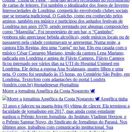
Morre a jornalista Angélica da Costa Nogaroto 🕊️