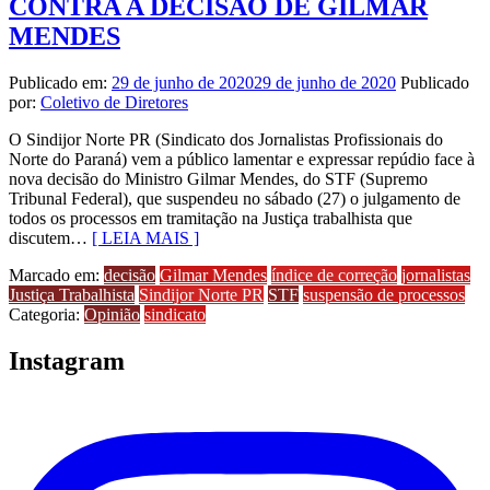
CONTRA A DECISÃO DE GILMAR
MENDES
Publicado em:
29 de junho de 2020
29 de junho de 2020
Publicado
por:
Coletivo de Diretores
O Sindijor Norte PR (Sindicato dos Jornalistas Profissionais do
Norte do Paraná) vem a público lamentar e expressar repúdio face à
nova decisão do Ministro Gilmar Mendes, do STF (Supremo
Tribunal Federal), que suspendeu no sábado (27) o julgamento de
todos os processos em tramitação na Justiça trabalhista que
discutem…
[ LEIA MAIS ]
Marcado em:
decisão
Gilmar Mendes
índice de correção
jornalistas
Justiça Trabalhista
Sindijor Norte PR
STF
suspensão de processos
Categoria:
Opinião
sindicato
Instagram