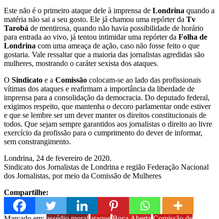
Este não é o primeiro ataque dele à imprensa de
Londrina
quando a
matéria não sai a seu gosto. Ele já chamou uma repórter da
Tv
Tarobá
de mentirosa, quando não havia possibilidade de horário
para entrada ao vivo, já tentou intimidar uma repórter da
Folha de
Londrina
com uma ameaça de ação, caso não fosse feito o que
gostaria. Vale ressaltar que a maioria das jornalistas agredidas são
mulheres, mostrando o caráter sexista dos ataques.
O
Sindicato
e a
Comissão
colocam-se ao lado das profissionais
vítimas dos ataques e reafirmam a importância da liberdade de
imprensa para a consolidação da democracia. Do deputado federal,
exigimos respeito, que mantenha o decoro parlamentar onde estiver
e que se lembre ser um dever manter os direitos constitucionais de
todos. Que sejam sempre garantidos aos jornalistas o direito ao livre
exercício da profissão para o cumprimento do dever de informar,
sem constrangimento.
Londrina, 24 de fevereiro de 2020.
Sindicato dos Jornalistas de Londrina e região Federação Nacional
dos Jornalistas, por meio da Comissão de Mulheres
Compartilhe:
Marcado em:
assédio moral
ataque
Boca Aberta
Comissão de