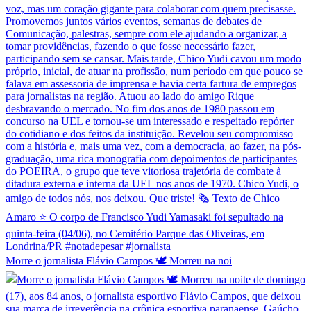
Morre o jornalista Flávio Campos 🕊️ Morreu na noi