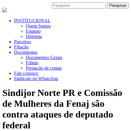
Pular
Pesquisar
para
por:
o
conteúdo
Menu
INSTITUCIONAL
Primário
Quem Somos
Estatuto
Diretoria
Parceiros
Filiação
Documentos
Documentos Gerais
Editais
Prestação de contas
Fale conosco
Sindicato no WhatsApp
Sindijor Norte PR e Comissão
de Mulheres da Fenaj são
contra ataques de deputado
federal