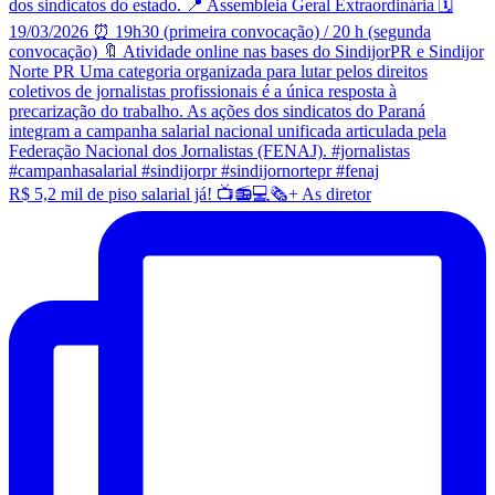
R$ 5,2 mil de piso salarial já! 📺📻💻🗞️+ As diretor