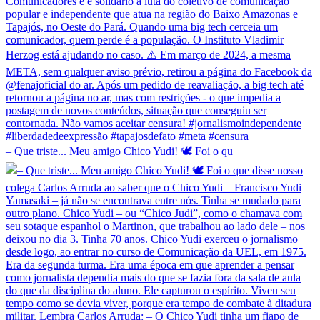
– Que triste... Meu amigo Chico Yudi! 🕊️ Foi o qu