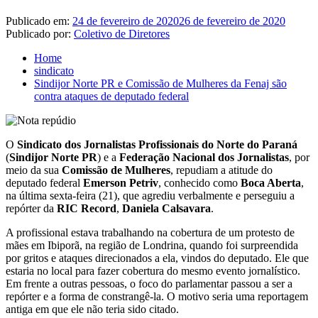
Publicado em:
24 de fevereiro de 2020
26 de fevereiro de 2020
Publicado por:
Coletivo de Diretores
Home
sindicato
Sindijor Norte PR e Comissão de Mulheres da Fenaj são
contra ataques de deputado federal
O
Sindicato dos Jornalistas Profissionais do Norte do Paraná
(
Sindijor Norte PR
) e a
Federação Nacional dos Jornalistas
, por
meio da sua
Comissão de Mulheres
, repudiam a atitude do
deputado federal
Emerson Petriv
, conhecido como
Boca Aberta
,
na última sexta-feira (21), que agrediu verbalmente e perseguiu a
repórter da
RIC Record
,
Daniela Calsavara
.
A profissional estava trabalhando na cobertura de um protesto de
mães em Ibiporã, na região de Londrina, quando foi surpreendida
por gritos e ataques direcionados a ela, vindos do deputado. Ele que
estaria no local para fazer cobertura do mesmo evento jornalístico.
Em frente a outras pessoas, o foco do parlamentar passou a ser a
repórter e a forma de constrangê-la. O motivo seria uma reportagem
antiga em que ele não teria sido citado.