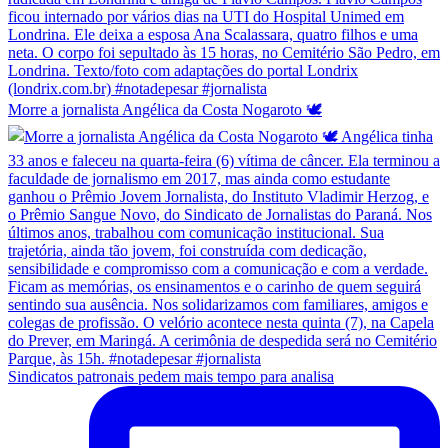
Morre a jornalista Angélica da Costa Nogaroto 🕊️
Sindicatos patronais pedem mais tempo para analisa