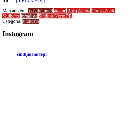
RIC…
[ LEIA MAIS ]
Marcado em:
assédio moral
ataque
Boca Aberta
Comissão de
Mulheres
jornalista
Sindijor Norte PR
Categoria:
sindicato
Instagram
sindijornortepr