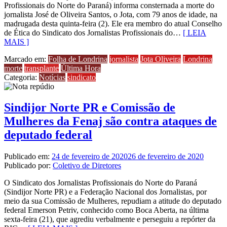
Profissionais do Norte do Paraná) informa consternada a morte do
jornalista José de Oliveira Santos, o Jota, com 79 anos de idade, na
madrugada desta quinta-feira (2). Ele era membro do atual Conselho
de Ética do Sindicato dos Jornalistas Profissionais do…
[ LEIA
MAIS ]
Marcado em:
Folha de Londrina
jornalista
Jota Oliveira
Londrina
morte
transplante
Última Hora
Categoria:
Notícias
sindicato
Sindijor Norte PR e Comissão de
Mulheres da Fenaj são contra ataques de
deputado federal
Publicado em:
24 de fevereiro de 2020
26 de fevereiro de 2020
Publicado por:
Coletivo de Diretores
O Sindicato dos Jornalistas Profissionais do Norte do Paraná
(Sindijor Norte PR) e a Federação Nacional dos Jornalistas, por
meio da sua Comissão de Mulheres, repudiam a atitude do deputado
federal Emerson Petriv, conhecido como Boca Aberta, na última
sexta-feira (21), que agrediu verbalmente e perseguiu a repórter da