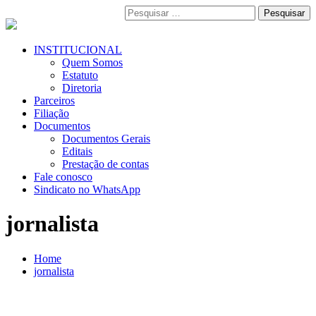
Pular
Pesquisar
para
por:
o
conteúdo
Menu
INSTITUCIONAL
Primário
Quem Somos
Estatuto
Diretoria
Parceiros
Filiação
Documentos
Documentos Gerais
Editais
Prestação de contas
Fale conosco
Sindicato no WhatsApp
jornalista
Home
jornalista