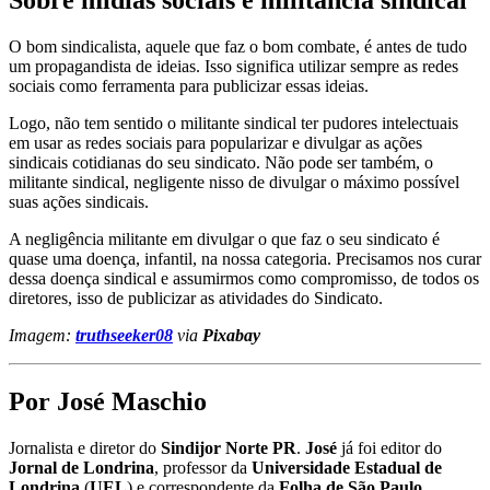
O bom sindicalista, aquele que faz o bom combate, é antes de tudo
um propagandista de ideias. Isso significa utilizar sempre as redes
sociais como ferramenta para publicizar essas ideias.
Logo, não tem sentido o militante sindical ter pudores intelectuais
em usar as redes sociais para popularizar e divulgar as ações
sindicais cotidianas do seu sindicato. Não pode ser também, o
militante sindical, negligente nisso de divulgar o máximo possível
suas ações sindicais.
A negligência militante em divulgar o que faz o seu sindicato é
quase uma doença, infantil, na nossa categoria. Precisamos nos curar
dessa doença sindical e assumirmos como compromisso, de todos os
diretores, isso de publicizar as atividades do Sindicato.
Imagem:
truthseeker08
via
Pixabay
Por José Maschio
Jornalista e diretor do
Sindijor Norte PR
.
José
já foi editor do
Jornal de Londrina
, professor da
Universidade Estadual de
Londrina
(
UEL
) e correspondente da
Folha de São Paulo
.