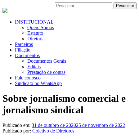
Pular
Pesquisar
para
por:
o
conteúdo
Menu
INSTITUCIONAL
Primário
Quem Somos
Estatuto
Diretoria
Parceiros
Filiação
Documentos
Documentos Gerais
Editais
Prestação de contas
Fale conosco
Sindicato no WhatsApp
Sobre jornalismo comercial e
jornalismo sindical
Publicado em:
31 de outubro de 2020
25 de novembro de 2022
Publicado por:
Coletivo de Diretores