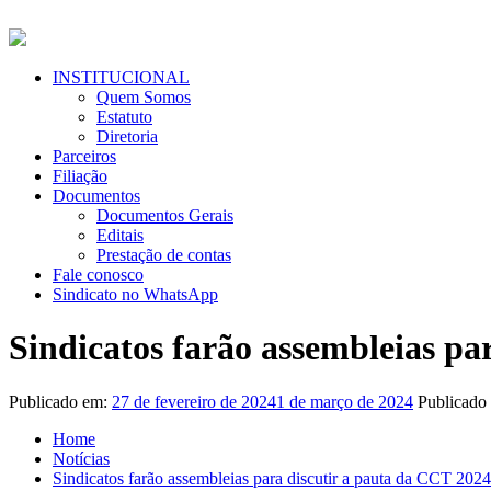
Pular
para
o
conteúdo
Menu
INSTITUCIONAL
Primário
Quem Somos
Estatuto
Diretoria
Parceiros
Filiação
Documentos
Documentos Gerais
Editais
Prestação de contas
Fale conosco
Sindicato no WhatsApp
Sindicatos farão assembleias pa
Publicado em:
27 de fevereiro de 2024
1 de março de 2024
Publicado
Home
Notícias
Sindicatos farão assembleias para discutir a pauta da CCT 202