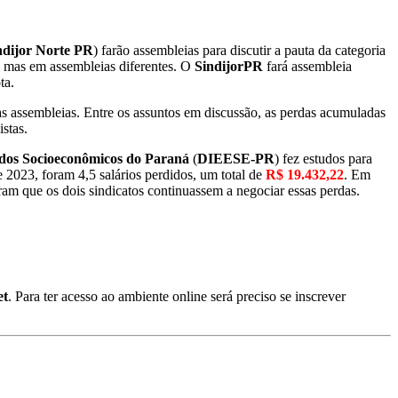
ndijor Norte PR
) farão assembleias para discutir a pauta da categoria
, mas em assembleias diferentes. O
SindijorPR
fará assembleia
ta.
as assembleias. Entre os assuntos em discussão, as perdas acumuladas
stas.
tudos Socioeconômicos do Paraná
(
DIEESE-PR
) fez estudos para
de 2023, foram 4,5 salários perdidos, um total de
R$ 19.432,22
. Em
ram que os dois sindicatos continuassem a negociar essas perdas.
et
. Para ter acesso ao ambiente online será preciso se inscrever