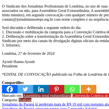
O Sindicato dos Jornalistas Profissionais de Londrina, no uso de suas at
associados ou não, para Assembleia Geral Extraordinária. A assemblei
trinta minutos), em segunda convocação com qualquer número de prese
contato@jornalistasnortepr.org.br com nome completo e na sequência 
Será discutida e deliberada a seguinte ordem do dia:
1. Discussão e mobilização da categoria para a Convenção Coletiva 
2. Deliberação sobre a transformação da Assembleia Geral Extraordin
Sindicato por meio dos canais de divulgação digitais oficiais da entida
3. Informes;
Londrina, 27 de fevereiro de 2024
Ayoub Hanna Ayoub
Presidente
*EDITAL DE CONVOCAÇÃO publicado na Folha de Londrina de terça-
Compartilhe:
Marcado em:
Assembleia geral extraordinária
Convenção Coletiva de
Categoria:
Notícias
Navegação
Jornalistas do Paraná já perderam mais de R$ 19 mil com reajustes ab
Jornalistas do Paraná aprovam pautas para Campanha Salarial