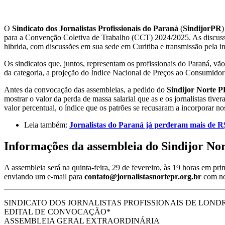
O
Sindicato dos Jornalistas Profissionais do Paraná
(
SindijorPR
)
para a Convenção Coletiva de Trabalho (CCT) 2024/2025. As discussõ
hibrida, com discussões em sua sede em Curitiba e transmissão pela in
Os sindicatos que, juntos, representam os profissionais do Paraná, v
da categoria, a projeção do Índice Nacional de Preços ao Consumidor 
Antes da convocação das assembleias, a pedido do
Sindijor Norte 
mostrar o valor da perda de massa salarial que as e os jornalistas tiv
valor percentual, o índice que os patrões se recusaram a incorporar no
Leia também:
Jornalistas do Paraná já perderam mais de R$
Informações da assembleia do Sindijor No
A assembleia será na quinta-feira, 29 de fevereiro, às 19 horas em 
enviando um e-mail para
contato@jornalistasnortepr.org.br
com no
SINDICATO DOS JORNALISTAS PROFISSIONAIS DE LOND
EDITAL DE CONVOCAÇÃO*
ASSEMBLEIA GERAL EXTRAORDINÁRIA