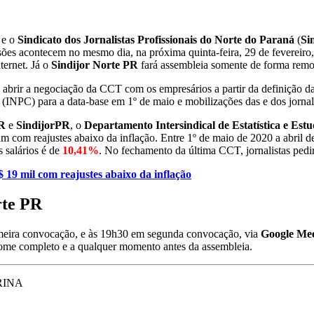
 e o
Sindicato dos Jornalistas Profissionais do Norte do Paraná
(
Si
es acontecem no mesmo dia, na próxima quinta-feira, 29 de fevereiro
ternet. Já o
Sindijor Norte PR
fará assembleia somente de forma remo
ão abrir a negociação da CCT com os empresários a partir da definição d
(INPC) para a data-base em 1º de maio e mobilizações das e dos jornali
PR
e
SindijorPR
, o
Departamento Intersindical de Estatística e Es
eram com reajustes abaixo da inflação. Entre 1º de maio de 2020 a abril 
s salários é de
10,41%
. No fechamento da última CCT, jornalistas pedi
 19 mil com reajustes abaixo da inflação
rte PR
primeira convocação, e às 19h30 em segunda convocação, via
Google Me
me completo e a qualquer momento antes da assembleia.
RINA