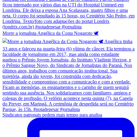
Morre a jornalista Angélica da Costa Nogaroto 🕊️
Sindicatos patronais pedem mais tempo para analisa