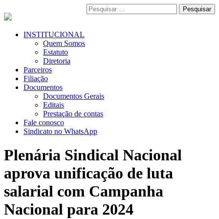
Pular
Pesquisar
para
por:
o
conteúdo
Menu
INSTITUCIONAL
Primário
Quem Somos
Estatuto
Diretoria
Parceiros
Filiação
Documentos
Documentos Gerais
Editais
Prestação de contas
Fale conosco
Sindicato no WhatsApp
Plenária Sindical Nacional
aprova unificação de luta
salarial com Campanha
Nacional para 2024