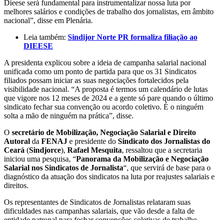
Dieese será fundamental para instrumentalizar nossa luta por
melhores salários e condições de trabalho dos jornalistas, em âmbito
nacional”, disse em Plenária.
Leia também:
Sindijor Norte PR formaliza filiação ao
DIEESE
A presidenta explicou sobre a ideia de campanha salarial nacional
unificada como um ponto de partida para que os 31 Sindicatos
filiados possam iniciar as suas negociações fortalecidos pela
visibilidade nacional. “A proposta é termos um calendário de lutas
que vigore nos 12 meses de 2024 e a gente só pare quando o último
sindicato fechar sua convenção ou acordo coletivo. É o ninguém
solta a mão de ninguém na prática”, disse.
O
secretário de Mobilização, Negociação Salarial e Direito
Autoral
da
FENAJ
e presidente do
Sindicato dos Jornalistas do
Ceará
(
Sindjorce
),
Rafael Mesquita
, ressaltou que a secretaria
iniciou uma pesquisa, “
Panorama da Mobilização e Negociação
Salarial nos Sindicatos de Jornalista
“, que servirá de base para o
diagnóstico da atuação dos sindicatos na luta por reajustes salariais e
direitos.
Os representantes de Sindicatos de Jornalistas relataram suas
dificuldades nas campanhas salariais, que vão desde a falta de
entidade patronal para fechar convenções coletivas de trabalho