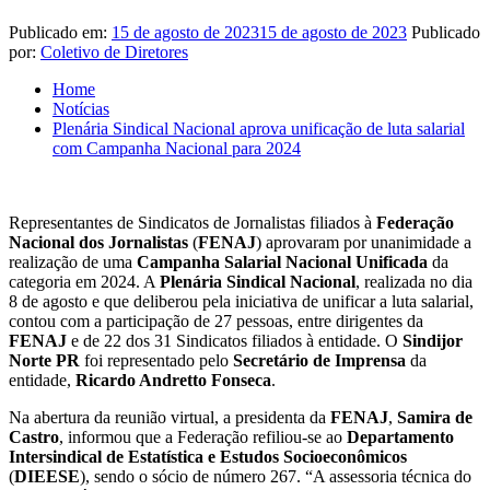
Publicado em:
15 de agosto de 2023
15 de agosto de 2023
Publicado
por:
Coletivo de Diretores
Home
Notícias
Plenária Sindical Nacional aprova unificação de luta salarial
com Campanha Nacional para 2024
Representantes de Sindicatos de Jornalistas filiados à
Federação
Nacional dos Jornalistas
(
FENAJ
) aprovaram por unanimidade a
realização de uma
Campanha Salarial Nacional Unificada
da
categoria em 2024. A
Plenária Sindical Nacional
, realizada no dia
8 de agosto e que deliberou pela iniciativa de unificar a luta salarial,
contou com a participação de 27 pessoas, entre dirigentes da
FENAJ
e de 22 dos 31 Sindicatos filiados à entidade. O
Sindijor
Norte PR
foi representado pelo
Secretário de Imprensa
da
entidade,
Ricardo Andretto Fonseca
.
Na abertura da reunião virtual, a presidenta da
FENAJ
,
Samira de
Castro
, informou que a Federação refiliou-se ao
Departamento
Intersindical de Estatística e Estudos Socioeconômicos
(
DIEESE
), sendo o sócio de número 267. “A assessoria técnica do