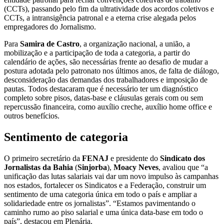
(CCTs), passando pelo fim da ultratividade dos acordos coletivos e
CCTs, a intransigência patronal e a eterna crise alegada pelos
empregadores do Jornalismo.
Para
Samira de Castro
, a organização nacional, a união, a
mobilização e a participação de toda a categoria, a partir do
calendário de ações, são necessárias frente ao desafio de mudar a
postura adotada pelo patronato nos últimos anos, de falta de diálogo,
desconsideração das demandas dos trabalhadores e imposição de
pautas. Todos destacaram que é necessário ter um diagnóstico
completo sobre pisos, datas-base e cláusulas gerais com ou sem
repercussão financeira, como auxílio creche, auxílio home office e
outros benefícios.
Sentimento de categoria
O primeiro secretário da
FENAJ
e presidente do
Sindicato dos
Jornalistas da Bahia
(
Sinjorba
),
Moacy Neves
, avaliou que “a
unificação das lutas salariais vai dar um novo impulso às campanhas
nos estados, fortalecer os Sindicatos e a Federação, construir um
sentimento de uma categoria única em todo o país e ampliar a
solidariedade entre os jornalistas”. “Estamos pavimentando o
caminho rumo ao piso salarial e uma única data-base em todo o
país”, destacou em Plenária.