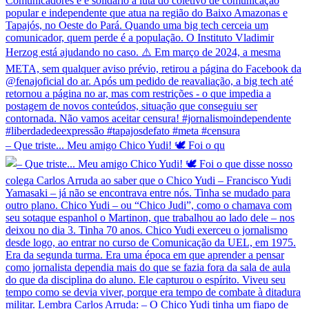
– Que triste... Meu amigo Chico Yudi! 🕊️ Foi o qu