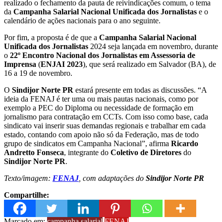
realizado o fechamento da pauta de reivindicações comum, o tema
da
Campanha Salarial Nacional Unificada dos Jornalistas
e o
calendário de ações nacionais para o ano seguinte.
Por fim, a proposta é de que a
Campanha Salarial Nacional
Unificada dos Jornalistas
2024 seja lançada em novembro, durante
o
22º Encontro Nacional dos Jornalistas em Assessoria de
Imprensa
(
ENJAI 2023
), que será realizado em Salvador (BA), de
16 a 19 de novembro.
O
Sindijor Norte PR
estará presente em todas as discussões. “A
ideia da FENAJ é ter uma ou mais pautas nacionais, como por
exemplo a PEC do Diploma ou necessidade de formação em
jornalismo para contratação em CCTs. Com isso como base, cada
sindicato vai inserir suas demandas regionais e trabalhar em cada
estado, contando com apoio não só da Federação, mas de todo
grupo de sindicatos em Campanha Nacional”, afirma
Ricardo
Andretto Fonseca
, integrante do
Coletivo de Diretores
do
Sindijor Norte PR
.
Texto/imagem:
FENAJ
, com adaptações do
Sindijor Norte PR
Compartilhe:
Marcado em:
campanha salarial
FENAJ