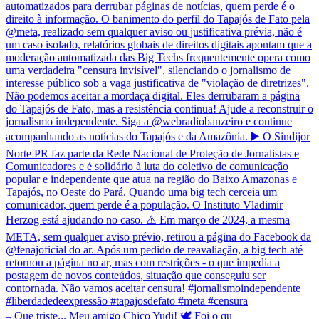
– Que triste... Meu amigo Chico Yudi! 🕊️ Foi o qu