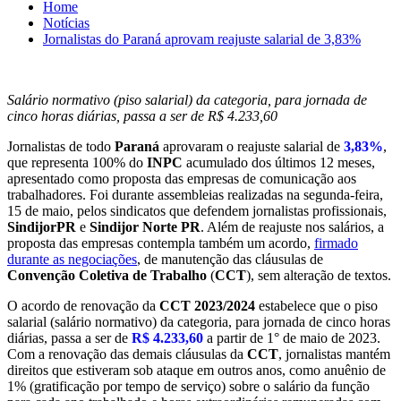
Home
Notícias
Jornalistas do Paraná aprovam reajuste salarial de 3,83%
Salário normativo (piso salarial) da categoria, para jornada de
cinco horas diárias, passa a ser de R$ 4.233,60
Jornalistas de todo
Paraná
aprovaram o reajuste salarial de
3,83%
,
que representa 100% do
INPC
acumulado dos últimos 12 meses,
apresentado como proposta das empresas de comunicação aos
trabalhadores. Foi durante assembleias realizadas na segunda-feira,
15 de maio, pelos sindicatos que defendem jornalistas profissionais,
SindijorPR
e
Sindijor Norte PR
. Além de reajuste nos salários, a
proposta das empresas contempla também um acordo,
firmado
durante as negociações
, de manutenção das cláusulas de
Convenção Coletiva de Trabalho
(
CCT
), sem alteração de textos.
O acordo de renovação da
CCT 2023/2024
estabelece que o piso
salarial (salário normativo) da categoria, para jornada de cinco horas
diárias, passa a ser de
R$ 4.233,60
a partir de 1° de maio de 2023.
Com a renovação das demais cláusulas da
CCT
, jornalistas mantém
direitos que estiveram sob ataque em outros anos, como anuênio de
1% (gratificação por tempo de serviço) sobre o salário da função