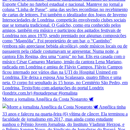
Morre a jornalista Angélica da Costa Nogaroto 🕊️