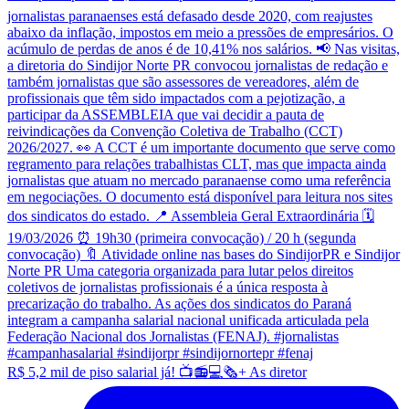
R$ 5,2 mil de piso salarial já! 📺📻💻🗞️+ As diretor