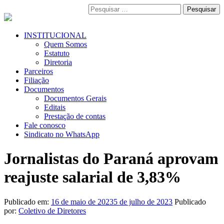
Pular
Pesquisar
para
por:
o
conteúdo
Menu
INSTITUCIONAL
Primário
Quem Somos
Estatuto
Diretoria
Parceiros
Filiação
Documentos
Documentos Gerais
Editais
Prestação de contas
Fale conosco
Sindicato no WhatsApp
Jornalistas do Paraná aprovam
reajuste salarial de 3,83%
Publicado em:
16 de maio de 2023
5 de julho de 2023
Publicado
por:
Coletivo de Diretores