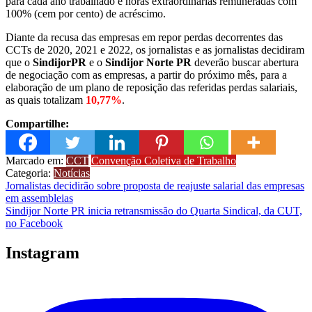
para cada ano trabalhado e horas extraordinárias remuneradas com
100% (cem por cento) de acréscimo.
Diante da recusa das empresas em repor perdas decorrentes das
CCTs de 2020, 2021 e 2022, os jornalistas e as jornalistas decidiram
que o
SindijorPR
e o
Sindijor Norte PR
deverão buscar abertura
de negociação com as empresas, a partir do próximo mês, para a
elaboração de um plano de reposição das referidas perdas salariais,
as quais totalizam
10,77%
.
Compartilhe:
Marcado em:
CCT
Convenção Coletiva de Trabalho
Categoria:
Notícias
Navegação
Jornalistas decidirão sobre proposta de reajuste salarial das empresas
em assembleias
de
Sindijor Norte PR inicia retransmissão do Quarta Sindical, da CUT,
Post
no Facebook
Instagram