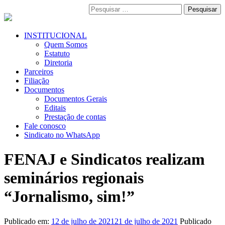
Pular
Pesquisar
para
por:
o
conteúdo
Menu
INSTITUCIONAL
Primário
Quem Somos
Estatuto
Diretoria
Parceiros
Filiação
Documentos
Documentos Gerais
Editais
Prestação de contas
Fale conosco
Sindicato no WhatsApp
FENAJ e Sindicatos realizam
seminários regionais
“Jornalismo, sim!”
Publicado em:
12 de julho de 2021
21 de julho de 2021
Publicado