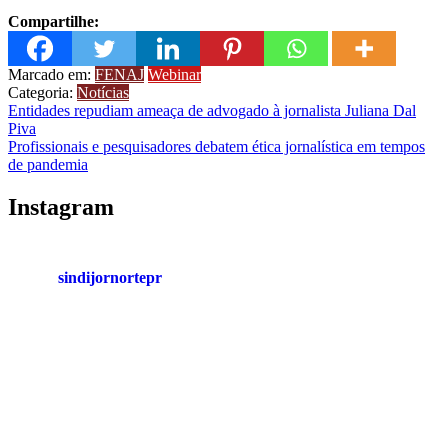
Compartilhe:
Marcado em:
FENAJ
Webinar
Categoria:
Notícias
Navegação
Entidades repudiam ameaça de advogado à jornalista Juliana Dal
Piva
de
Profissionais e pesquisadores debatem ética jornalística em tempos
Post
de pandemia
Instagram
sindijornortepr