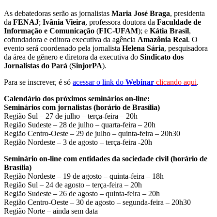
As debatedoras serão as jornalistas
Maria José Braga
, presidenta
da
FENAJ
;
Ivânia Vieira
, professora doutora da
Faculdade de
Informação e Comunicação
(
FIC-UFAM
); e
Kátia Brasil
,
cofundadora e editora executiva da agência
Amazônia Real
. O
evento será coordenado pela jornalista
Helena Sária
, pesquisadora
da área de gênero e diretora da executiva do
Sindicato dos
Jornalistas do Pará
(
SinjorPA
).
Para se inscrever, é só
acessar o link do
Webinar
clicando aqui
.
Calendário dos próximos seminários on-line:
Seminários com jornalistas (horário de Brasília)
Região Sul – 27 de julho – terça-feira – 20h
Região Sudeste – 28 de julho – quarta-feira – 20h
Região Centro-Oeste – 29 de julho – quinta-feira – 20h30
Região Nordeste – 3 de agosto – terça-feira -20h
Seminário on-line com entidades da sociedade civil (horário de
Brasília)
Região Nordeste – 19 de agosto – quinta-feira – 18h
Região Sul – 24 de agosto – terça-feira – 20h
Região Sudeste – 26 de agosto – quinta-feira – 20h
Região Centro-Oeste – 30 de agosto – segunda-feira – 20h30
Região Norte – ainda sem data