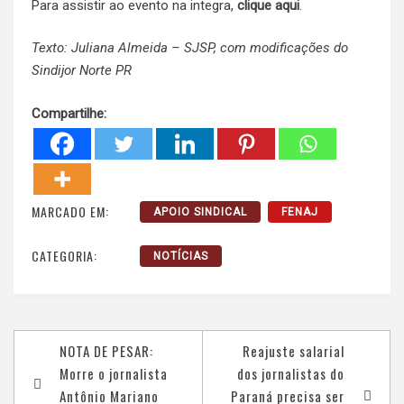
Para assistir ao evento na integra,
clique aqui
.
Texto: Juliana Almeida – SJSP, com modificações do
Sindijor Norte PR
Compartilhe:
MARCADO EM:
APOIO SINDICAL
FENAJ
CATEGORIA:
NOTÍCIAS
Navegação
NOTA DE PESAR:
Reajuste salarial
de
Morre o jornalista
dos jornalistas do
Post
Antônio Mariano
Paraná precisa ser