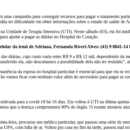
am uma campanha para conseguir recursos para pagar o tratamento partic
mília ter dificuldade em obter informações sobre o estado de saúde de 
 na Unidade de Terapia Intensiva (UTI). Neste sábado (03), ela foi intu
para ajudar a pagar as diárias no Hospital do Coração.
lular da irmã de Adriana, Fernanda Riveri Alves: (43) 9 8841-14 
 das diárias, cujo custo varia entre R$ 9 a R$ 12 mil, dependendo da m
sferido ela, não descartamos a possibilidade dela não ter resistido”, a
rmanência da esposa no hospital particular é essencial para que ela se
Não vamos ficar com nenhum valor além do necessário para pagar as cus
sitivada para a covid-19 há 16 dias. Ela voltou à UTI na última quinta
 mostrou que a doença comprometeu 90% do órgão. O exame mostrou ain
 quinta-feira, procurou um médico particular, que passou uma série de 
 UPA, com falta de ar. Voltou pra casa no fim da tarde, passou mal 