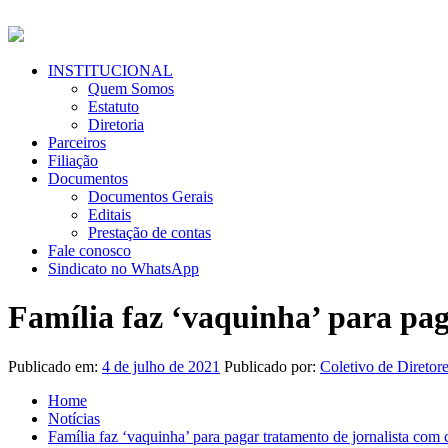
Pular
para
o
conteúdo
Menu
INSTITUCIONAL
Primário
Quem Somos
Estatuto
Diretoria
Parceiros
Filiação
Documentos
Documentos Gerais
Editais
Prestação de contas
Fale conosco
Sindicato no WhatsApp
Família faz ‘vaquinha’ para pag
Publicado em:
4 de julho de 2021
Publicado por:
Coletivo de Diretor
Home
Notícias
Família faz ‘vaquinha’ para pagar tratamento de jornalista com 