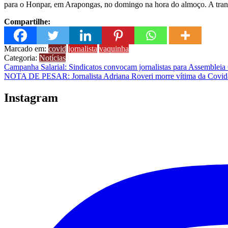
para o Honpar, em Arapongas, no domingo na hora do almoço. A transfe
Compartilhe:
Marcado em:
covid
jornalista
vaquinha
Categoria:
Notícias
Navegação
Campanha Salarial: Sindicatos convocam jornalistas para Assembleia
NOTA DE PESAR: Jornalista Adriana Roveri morre vítima da Covid
de
Post
Instagram