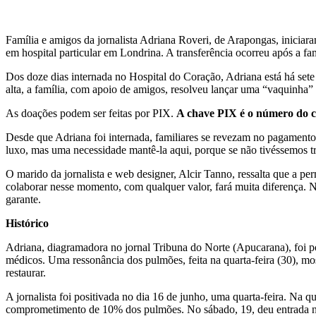
Família e amigos da jornalista Adriana Roveri, de Arapongas, iniciar
em hospital particular em Londrina. A transferência ocorreu após a fa
Dos doze dias internada no Hospital do Coração, Adriana está há sete
alta, a família, com apoio de amigos, resolveu lançar uma “vaquinha” 
As doações podem ser feitas por PIX.
A chave PIX é o número do ce
Desde que Adriana foi internada, familiares se revezam no pagamento
luxo, mas uma necessidade mantê-la aqui, porque se não tivéssemos tran
O marido da jornalista e web designer, Alcir Tanno, ressalta que a pe
colaborar nesse momento, com qualquer valor, fará muita diferença. 
garante.
Histórico
Adriana, diagramadora no jornal Tribuna do Norte (Apucarana), foi po
médicos. Uma ressonância dos pulmões, feita na quarta-feira (30),
restaurar.
A jornalista foi positivada no dia 16 de junho, uma quarta-feira. Na
comprometimento de 10% dos pulmões. No sábado, 19, deu entrada na