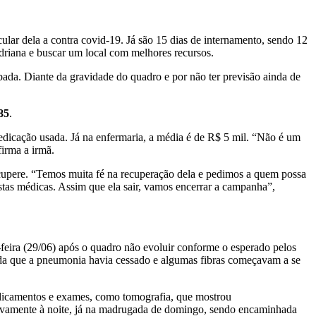
ular dela a contra covid-19. Já são 15 dias de internamento, sendo 12
Adriana e buscar um local com melhores recursos.
bada. Diante da gravidade do quadro e por não ter previsão ainda de
85
.
edicação usada. Já na enfermaria, a média é de R$ 5 mil. “Não é um
firma a irmã.
 recupere. “Temos muita fé na recuperação dela e pedimos a quem possa
tas médicas. Assim que ela sair, vamos encerrar a campanha”,
-feira (29/06) após o quadro não evoluir conforme o esperado pelos
da que a pneumonia havia cessado e algumas fibras começavam a se
medicamentos e exames, como tomografia, que mostrou
novamente à noite, já na madrugada de domingo, sendo encaminhada