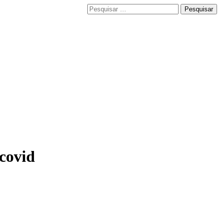
Pesquisar
por:
 covid