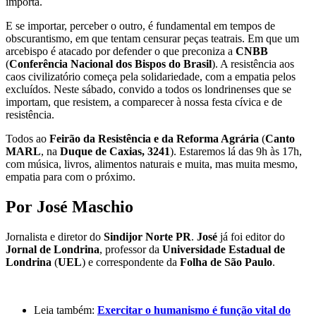
importa.
E se importar, perceber o outro, é fundamental em tempos de
obscurantismo, em que tentam censurar peças teatrais. Em que um
arcebispo é atacado por defender o que preconiza a
CNBB
(
Conferência Nacional dos Bispos do Brasil
). A resistência aos
caos civilizatório começa pela solidariedade, com a empatia pelos
excluídos. Neste sábado, convido a todos os londrinenses que se
importam, que resistem, a comparecer à nossa festa cívica e de
resistência.
Todos ao
Feirão da Resistência e da Reforma Agrária
(
Canto
MARL
, na
Duque de Caxias, 3241
). Estaremos lá das 9h às 17h,
com música, livros, alimentos naturais e muita, mas muita mesmo,
empatia para com o próximo.
Por
José Maschio
Jornalista e diretor do
Sindijor Norte PR
.
José
já foi editor do
Jornal de Londrina
, professor da
Universidade Estadual de
Londrina
(
UEL
) e correspondente da
Folha de São Paulo
.
Leia também:
Exercitar o humanismo é função vital do