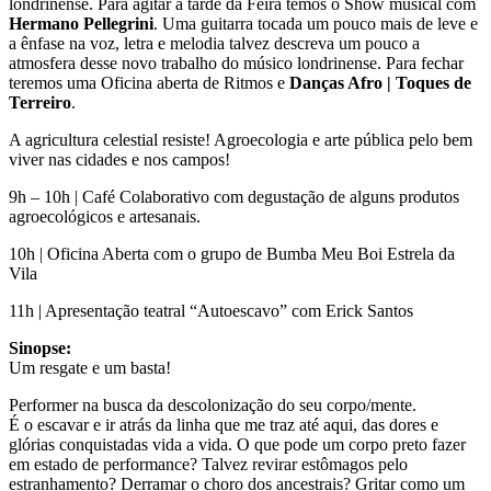
londrinense. Para agitar a tarde da Feira temos o Show musical com
Hermano Pellegrini
. Uma guitarra tocada um pouco mais de leve e
a ênfase na voz, letra e melodia talvez descreva um pouco a
atmosfera desse novo trabalho do músico londrinense. Para fechar
teremos uma Oficina aberta de Ritmos e
Danças Afro | Toques de
Terreiro
.
A agricultura celestial resiste! Agroecologia e arte pública pelo bem
viver nas cidades e nos campos!
9h – 10h | Café Colaborativo com degustação de alguns produtos
agroecológicos e artesanais.
10h | Oficina Aberta com o grupo de Bumba Meu Boi Estrela da
Vila
11h | Apresentação teatral “Autoescavo” com Erick Santos
Sinopse:
Um resgate e um basta!
Performer na busca da descolonização do seu corpo/mente.
É o escavar e ir atrás da linha que me traz até aqui, das dores e
glórias conquistadas vida a vida. O que pode um corpo preto fazer
em estado de performance? Talvez revirar estômagos pelo
estranhamento? Derramar o choro dos ancestrais? Gritar como um