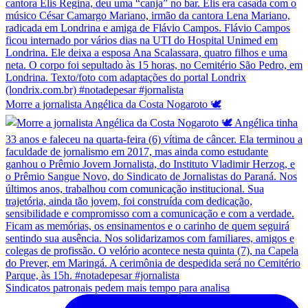
Morre a jornalista Angélica da Costa Nogaroto 🕊️
Sindicatos patronais pedem mais tempo para analisa