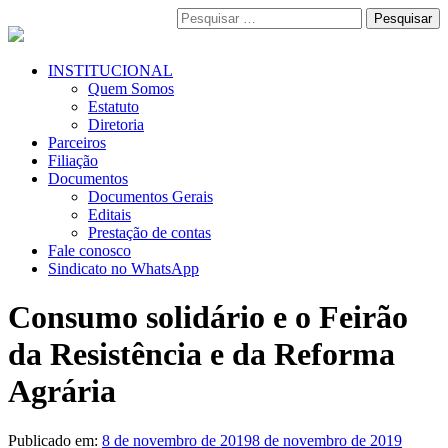
Pular
Pesquisar
para
por:
o
conteúdo
Menu
INSTITUCIONAL
Primário
Quem Somos
Estatuto
Diretoria
Parceiros
Filiação
Documentos
Documentos Gerais
Editais
Prestação de contas
Fale conosco
Sindicato no WhatsApp
Consumo solidário e o Feirão
da Resistência e da Reforma
Agrária
Publicado em:
8 de novembro de 2019
8 de novembro de 2019