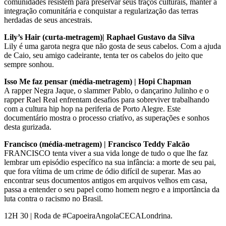
comunidades resistem para preservar seus traços culturais, manter a
integração comunitária e conquistar a regularização das terras
herdadas de seus ancestrais.
Lily’s Hair (curta-metragem)| Raphael Gustavo da Silva
Lily é uma garota negra que não gosta de seus cabelos. Com a ajuda
de Caio, seu amigo cadeirante, tenta ter os cabelos do jeito que
sempre sonhou.
Isso Me faz pensar (média-metragem) | Hopi Chapman
A rapper Negra Jaque, o slammer Pablo, o dançarino Julinho e o
rapper Rael Real enfrentam desafios para sobreviver trabalhando
com a cultura hip hop na periferia de Porto Alegre. Este
documentário mostra o processo criatívo, as superações e sonhos
desta gurizada.
Francisco (média-metragem) | Francisco Teddy Falcão
FRANCISCO tenta viver a sua vida longe de tudo o que lhe faz
lembrar um episódio específico na sua infância: a morte de seu pai,
que fora vítima de um crime de ódio difícil de superar. Mas ao
encontrar seus documentos antigos em arquivos velhos em casa,
passa a entender o seu papel como homem negro e a importância da
luta contra o racismo no Brasil.
12H 30 | Roda de #CapoeiraAngolaCECALondrina.