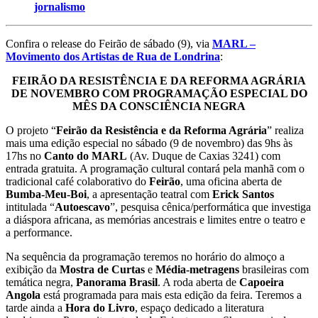
jornalismo
Confira o release do Feirão de sábado (9), via
MARL –
Movimento dos Artistas de Rua de Londrina
:
FEIRÃO DA RESISTÊNCIA E DA REFORMA AGRÁRIA
DE NOVEMBRO COM PROGRAMAÇÃO ESPECIAL DO
MÊS DA CONSCIÊNCIA NEGRA
O projeto “
Feirão da Resistência e da Reforma Agrária
” realiza
mais uma edição especial no sábado (9 de novembro) das 9hs às
17hs no
Canto do MARL
(Av. Duque de Caxias 3241) com
entrada gratuita. A programação cultural contará pela manhã com o
tradicional café colaborativo do
Feirão
, uma oficina aberta de
Bumba-Meu-Boi
, a apresentação teatral com
Erick Santos
intitulada “
Autoescavo
”, pesquisa cênica/performática que investiga
a diáspora africana, as memórias ancestrais e limites entre o teatro e
a performance.
Na sequência da programação teremos no horário do almoço a
exibição da
Mostra de Curtas
e
Média-metragens
brasileiras com
temática negra,
Panorama Brasil
. A roda aberta de
Capoeira
Angola
está programada para mais esta edição da feira. Teremos a
tarde ainda a
Hora do Livro
, espaço dedicado a literatura