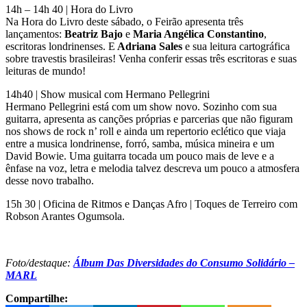
14h – 14h 40 | Hora do Livro
Na Hora do Livro deste sábado, o Feirão apresenta três
lançamentos:
Beatriz Bajo
e
Maria Angélica Constantino
,
escritoras londrinenses. E
Adriana Sales
e sua leitura cartográfica
sobre travestis brasileiras! Venha conferir essas três escritoras e suas
leituras de mundo!
14h40 | Show musical com Hermano Pellegrini
Hermano Pellegrini está com um show novo. Sozinho com sua
guitarra, apresenta as canções próprias e parcerias que não figuram
nos shows de rock n’ roll e ainda um repertorio eclético que viaja
entre a musica londrinense, forró, samba, música mineira e um
David Bowie. Uma guitarra tocada um pouco mais de leve e a
ênfase na voz, letra e melodia talvez descreva um pouco a atmosfera
desse novo trabalho.
15h 30 | Oficina de Ritmos e Danças Afro | Toques de Terreiro com
Robson Arantes Ogumsola.
Foto/destaque:
Álbum Das Diversidades do Consumo Solidário –
MARL
Compartilhe: