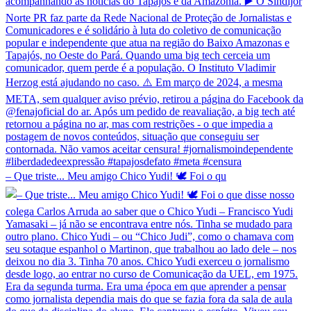
– Que triste... Meu amigo Chico Yudi! 🕊️ Foi o qu