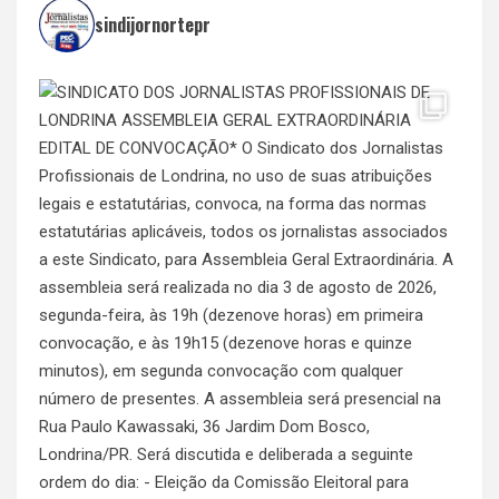
sindijornortepr