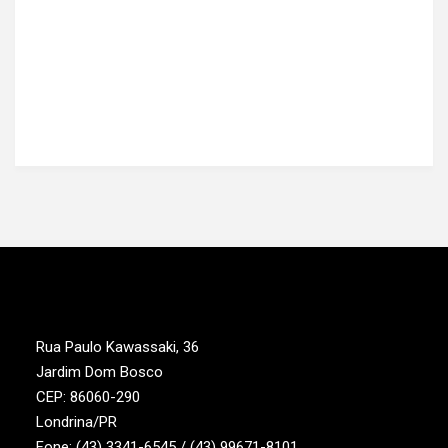
Rua Paulo Kawassaki, 36
Jardim Dom Bosco
CEP: 86060-290
Londrina/PR
Fone: (43) 3341-6545 / (43) 99671-8101