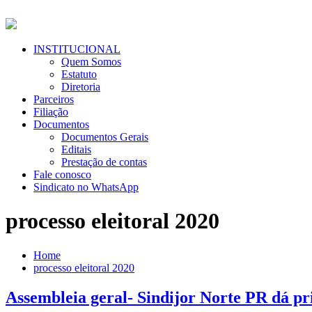
Pular
para
o
conteúdo
Menu
INSTITUCIONAL
Primário
Quem Somos
Estatuto
Diretoria
Parceiros
Filiação
Documentos
Documentos Gerais
Editais
Prestação de contas
Fale conosco
Sindicato no WhatsApp
processo eleitoral 2020
Home
processo eleitoral 2020
Assembleia geral- Sindijor Norte PR dá pri