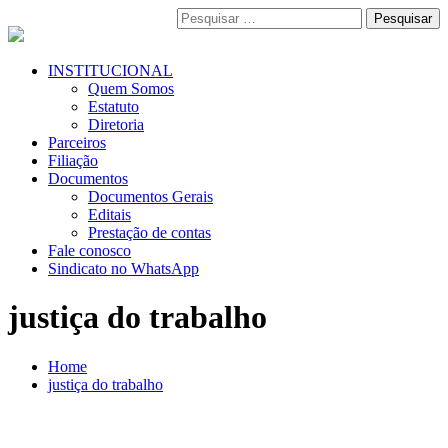
Pular
Pesquisar
para
por:
o
conteúdo
Menu
INSTITUCIONAL
Primário
Quem Somos
Estatuto
Diretoria
Parceiros
Filiação
Documentos
Documentos Gerais
Editais
Prestação de contas
Fale conosco
Sindicato no WhatsApp
justiça do trabalho
Home
justiça do trabalho