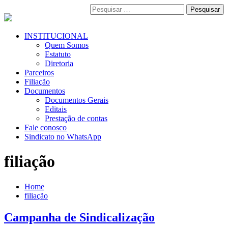
Pular
Pesquisar
para
por:
o
conteúdo
Menu
INSTITUCIONAL
Primário
Quem Somos
Estatuto
Diretoria
Parceiros
Filiação
Documentos
Documentos Gerais
Editais
Prestação de contas
Fale conosco
Sindicato no WhatsApp
filiação
Home
filiação
Campanha de Sindicalização