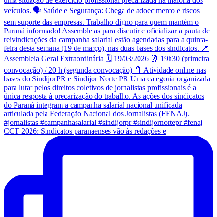
CCT 2026: Sindicatos paranaenses vão às redações e