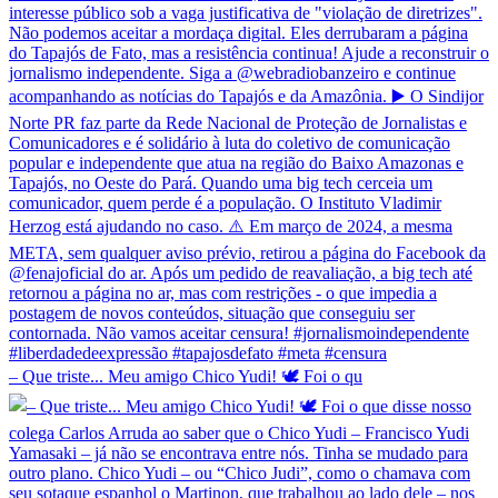
– Que triste... Meu amigo Chico Yudi! 🕊️ Foi o qu