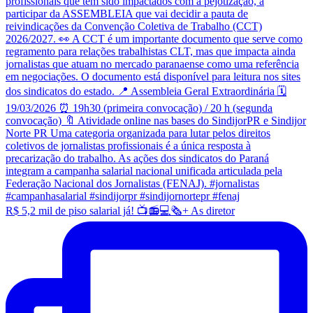
R$ 5,2 mil de piso salarial já! 📺📻💻🗞️+ As diretor