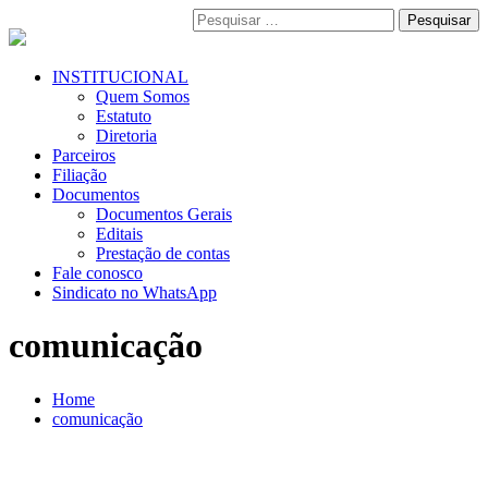
Pular
Pesquisar
para
por:
o
conteúdo
Menu
INSTITUCIONAL
Primário
Quem Somos
Estatuto
Diretoria
Parceiros
Filiação
Documentos
Documentos Gerais
Editais
Prestação de contas
Fale conosco
Sindicato no WhatsApp
comunicação
Home
comunicação