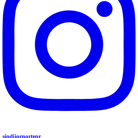
sindijornortepr