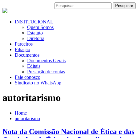
Pular
Pesquisar
para
por:
o
conteúdo
Menu
INSTITUCIONAL
Primário
Quem Somos
Estatuto
Diretoria
Parceiros
Filiação
Documentos
Documentos Gerais
Editais
Prestação de contas
Fale conosco
Sindicato no WhatsApp
autoritarismo
Home
autoritarismo
Nota da Comissão Nacional de Ética e das