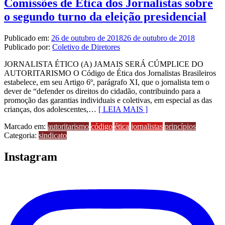
Comissões de Ética dos Jornalistas sobre
o segundo turno da eleição presidencial
Publicado em:
26 de outubro de 2018
26 de outubro de 2018
Publicado por:
Coletivo de Diretores
JORNALISTA ÉTICO (A) JAMAIS SERÁ CÚMPLICE DO
AUTORITARISMO O Código de Ética dos Jornalistas Brasileiros
estabelece, em seu Artigo 6º, parágrafo XI, que o jornalista tem o
dever de “defender os direitos do cidadão, contribuindo para a
promoção das garantias individuais e coletivas, em especial as das
crianças, dos adolescentes,…
[ LEIA MAIS ]
Marcado em:
autoritarismo
código
ética
jornalistas
princípios
Categoria:
sindicato
Instagram