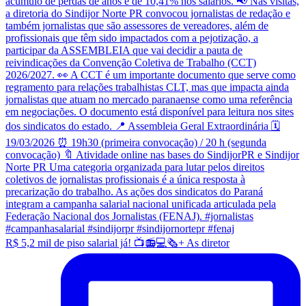
R$ 5,2 mil de piso salarial já! 📺📻💻🗞️+ As diretor