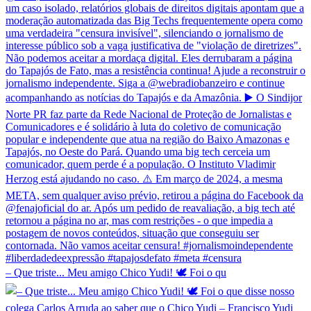
– Que triste... Meu amigo Chico Yudi! 🕊️ Foi o qu