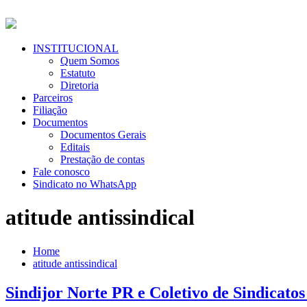
Pular
para
o
conteúdo
Menu
INSTITUCIONAL
Primário
Quem Somos
Estatuto
Diretoria
Parceiros
Filiação
Documentos
Documentos Gerais
Editais
Prestação de contas
Fale conosco
Sindicato no WhatsApp
atitude antissindical
Home
atitude antissindical
Sindijor Norte PR e Coletivo de Sindicatos