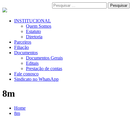
Pular
Pesquisar
para
por:
o
conteúdo
Menu
INSTITUCIONAL
Primário
Quem Somos
Estatuto
Diretoria
Parceiros
Filiação
Documentos
Documentos Gerais
Editais
Prestação de contas
Fale conosco
Sindicato no WhatsApp
8m
Home
8m