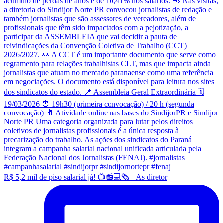
R$ 5,2 mil de piso salarial já! 📺📻💻🗞️+ As diretor