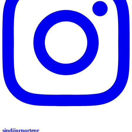
sindijornortepr