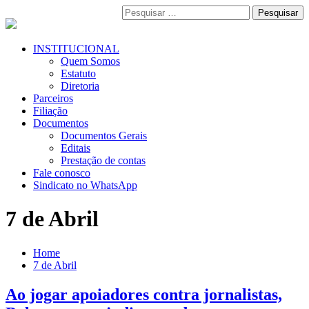
Pular
Pesquisar
para
por:
o
conteúdo
Menu
INSTITUCIONAL
Primário
Quem Somos
Estatuto
Diretoria
Parceiros
Filiação
Documentos
Documentos Gerais
Editais
Prestação de contas
Fale conosco
Sindicato no WhatsApp
7 de Abril
Home
7 de Abril
Ao jogar apoiadores contra jornalistas,