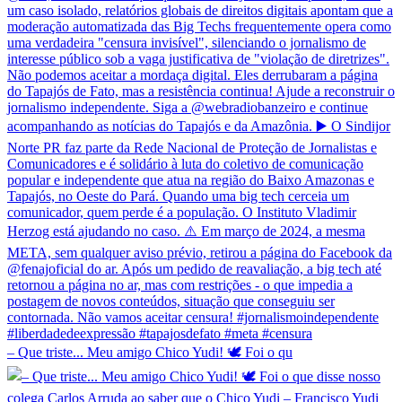
– Que triste... Meu amigo Chico Yudi! 🕊️ Foi o qu