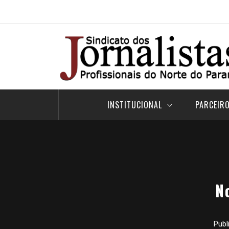
Pular
para
o
conteúdo
INSTITUCIONAL
PARCEIR
N
Publ