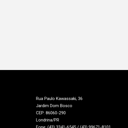
Rua Paulo Kawassaki, 36
Jardim Dom Bosco
CEP: 86060-290
Londrina/PR
Fone: (43) 3341-6545 / (43) 99671-8101