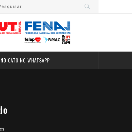
quisar
:
INDICATO NO WHATSAPP
do
res