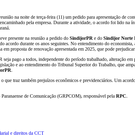
reunião na noite de terça-feira (11) um pedido para apresentação de c
ncaminhado pela empresa. Durante a atividade, o acordo foi lido na ín
araná.
steve presente na reunião a pedido do
SindijorPR
e do
Sindijor Norte
 do acordo durante os anos seguintes. No entendimento do economista, a
esa em proposta de renovação apresentada em 2025, que pode prejudicar
R seja pago a todos, independente do período trabalhado, alteração em
islação e ao entendimento do Tribunal Superior do Trabalho, que ampar
jorPR
.
o, o que traz também prejuízos econômicos e previdenciários. Um acordo 
upo Paranaense de Comunicação (GRPCOM), responsável pela
RPC
.
arial e direitos da CCT