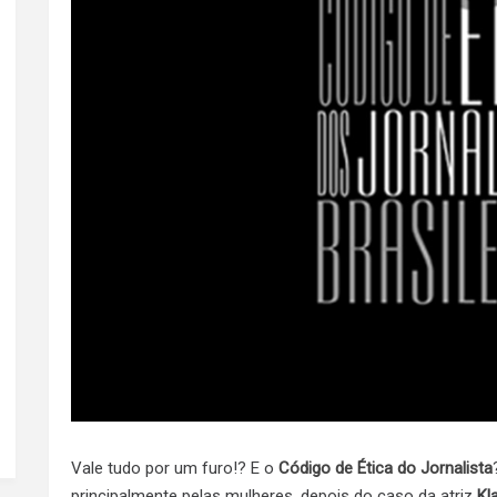
Vale tudo por um furo!? E o
Código de Ética do Jornalista
principalmente pelas mulheres, depois do caso da atriz
Kl