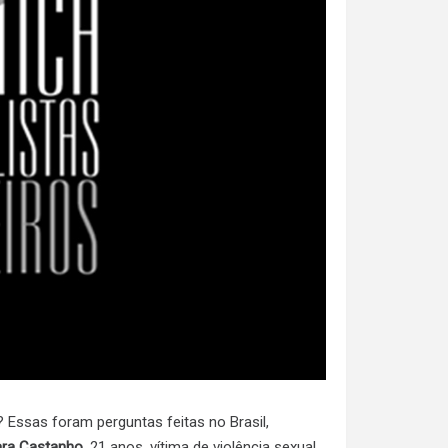
? Essas foram perguntas feitas no Brasil,
ara Castanho
, 21 anos, vítima de violência sexual,