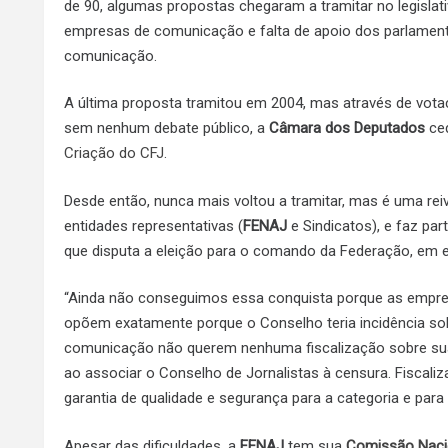
de 90, algumas propostas chegaram a tramitar no legisla
empresas de comunicação e falta de apoio dos parlamenta
comunicação.
A última proposta tramitou em 2004, mas através de vota
sem nenhum debate público, a
Câmara dos Deputados
ced
Criação do CFJ
.
Desde então, nunca mais voltou a tramitar, mas é uma reiv
entidades representativas (
FENAJ
e Sindicatos), e faz par
que disputa a eleição para o comando da Federação, em el
“Ainda não conseguimos essa conquista porque as empr
opõem exatamente porque o Conselho teria incidência s
comunicação não querem nenhuma fiscalização sobre sua
ao associar o Conselho de Jornalistas à censura. Fiscaliz
garantia de qualidade e segurança para a categoria e para
Apesar das dificuldades, a
FENAJ
tem sua
Comissão Nacio