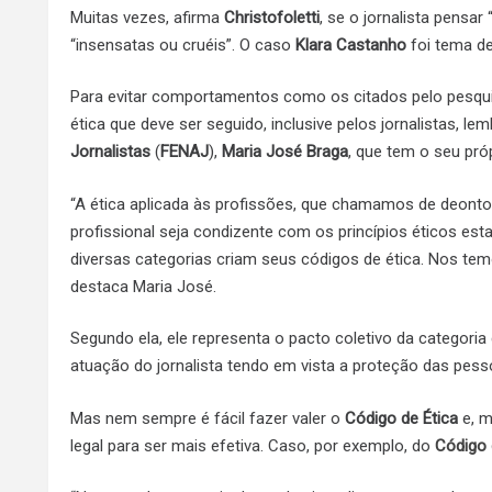
Muitas vezes, afirma
Christofoletti
, se o jornalista pensa
“insensatas ou cruéis”. O caso
Klara Castanho
foi tema 
Para evitar comportamentos como os citados pelo pesqui
ética que deve ser seguido, inclusive pelos jornalistas, le
Jornalistas
(
FENAJ
),
Maria José Braga
, que tem o seu pr
“A ética aplicada às profissões, que chamamos de deontol
profissional seja condizente com os princípios éticos est
diversas categorias criam seus códigos de ética. Nos tem
destaca Maria José.
Segundo ela, ele representa o pacto coletivo da categoria
atuação do jornalista tendo em vista a proteção das pes
Mas nem sempre é fácil fazer valer o
Código de Ética
e, m
legal para ser mais efetiva. Caso, por exemplo, do
Código 