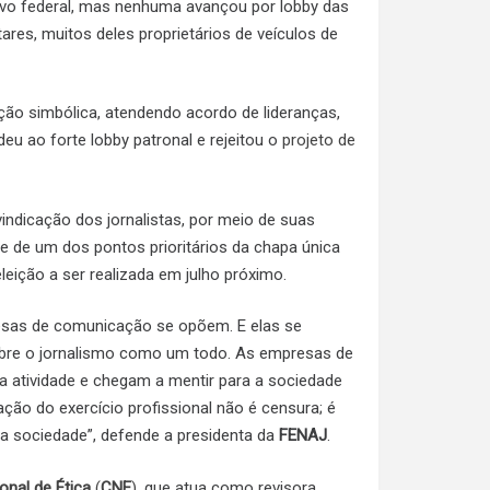
tivo federal, mas nenhuma avançou por lobby das
res, muitos deles proprietários de veículos de
ção simbólica, atendendo acordo de lideranças,
eu ao forte lobby patronal e rejeitou o
projeto de
indicação dos jornalistas, por meio de suas
te de um dos pontos prioritários da chapa única
eição a ser realizada em julho próximo.
esas de comunicação se opõem. E elas se
obre o jornalismo como um todo. As empresas de
 atividade e chegam a mentir para a sociedade
ação do exercício profissional não é censura; é
 a sociedade”, defende a presidenta da
FENAJ
.
nal de Ética
(
CNE
)
, que atua como revisora,