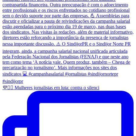
💜✊🏽 Mulheres jornalistas em luta: contra o silenci