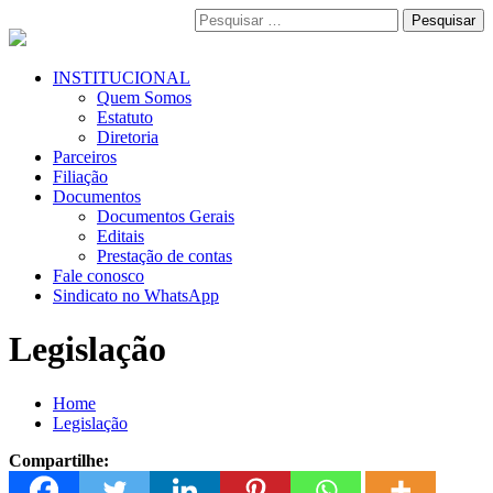
Pular
Pesquisar
para
por:
o
conteúdo
Menu
INSTITUCIONAL
Primário
Quem Somos
Estatuto
Diretoria
Parceiros
Filiação
Documentos
Documentos Gerais
Editais
Prestação de contas
Fale conosco
Sindicato no WhatsApp
Legislação
Home
Legislação
Compartilhe: