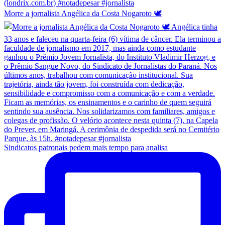
Morre a jornalista Angélica da Costa Nogaroto 🕊️
Sindicatos patronais pedem mais tempo para analisa