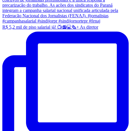
R$ 5,2 mil de piso salarial já! 📺📻💻🗞️+ As diretor