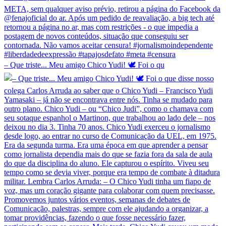
– Que triste... Meu amigo Chico Yudi! 🕊️ Foi o qu