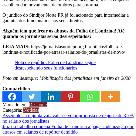
escolheu dar, novamente, de ombros para a norma.
O jurídico do Sindijor Norte PR já foi acionado para intermediar a
garantia dos funcionários aos seus direitos.
Alguém tem que frear os abusos da Folha de Londrina! Até
quando os jornalistas serão desrespeitados?
LEIA MAIS:
https://jornalistasnortepr.org.br/noticias/folha-de-
londrina-e-notificada-por-atrasar-salarios-de-jornalistas-de-novo/
Nota de repúdio: Folha de Londrina segue
desrespeitando seus funcionários
Foto em destaque: Mobilização dos jornalistas em janeiro de 2020
Compartilhe:
Marcado em:
Destaque
Categoria:
Notícias
Navegação
Assembleia conjunta vai avaliar e votar proposta de reajuste de 3,7%
no salário dos jornalistas
de
Juiz do trabalho condena Folha de Londrina a pagar indenização por
Post
atrasos em salários de repórter demitido