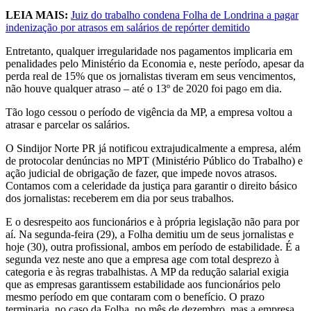
LEIA MAIS:
Juiz do trabalho condena Folha de Londrina a pagar
indenização por atrasos em salários de repórter demitido
Entretanto, qualquer irregularidade nos pagamentos implicaria em
penalidades pelo Ministério da Economia e, neste período, apesar da
perda real de 15% que os jornalistas tiveram em seus vencimentos,
não houve qualquer atraso – até o 13º de 2020 foi pago em dia.
Tão logo cessou o período de vigência da MP, a empresa voltou a
atrasar e parcelar os salários.
O Sindijor Norte PR já notificou extrajudicalmente a empresa, além
de protocolar denúncias no MPT (Ministério Público do Trabalho) e
ação judicial de obrigação de fazer, que impede novos atrasos.
Contamos com a celeridade da justiça para garantir o direito básico
dos jornalistas: receberem em dia por seus trabalhos.
E o desrespeito aos funcionários e à própria legislação não para por
aí. Na segunda-feira (29), a Folha demitiu um de seus jornalistas e
hoje (30), outra profissional, ambos em período de estabilidade. É a
segunda vez neste ano que a empresa age com total desprezo à
categoria e às regras trabalhistas. A MP da redução salarial exigia
que as empresas garantissem estabilidade aos funcionários pelo
mesmo período em que contaram com o benefício. O prazo
terminaria, no caso da Folha, no mês de dezembro, mas a empresa