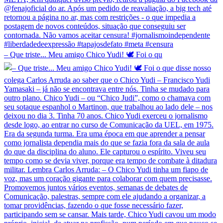
– Que triste... Meu amigo Chico Yudi! 🕊️ Foi o qu