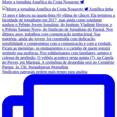
Morre a jornalista Angélica da Costa Nogaroto 🕊️
Sindicatos patronais pedem mais tempo para analisa