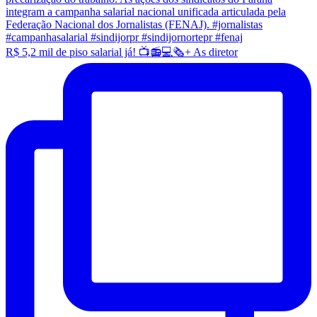
R$ 5,2 mil de piso salarial já! 📺📻💻🗞️+ As diretor