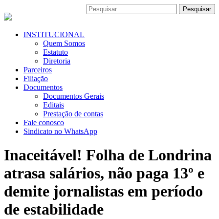
Pular
Pesquisar
para
por:
o
conteúdo
Menu
INSTITUCIONAL
Primário
Quem Somos
Estatuto
Diretoria
Parceiros
Filiação
Documentos
Documentos Gerais
Editais
Prestação de contas
Fale conosco
Sindicato no WhatsApp
Inaceitável! Folha de Londrina
atrasa salários, não paga 13º e
demite jornalistas em período
de estabilidade