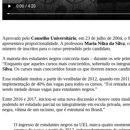
Aprovado pelo
Conselho Universitário
, em 23 de julho de 2004, o
apresentava proporcionalidade. A professora
Maria Nilza da Silva
, 
número de inscritos para o curso pretendido pelo candidato.
A maioria dos estudantes negros concorria mais – durante os sete prim
“Enquanto que aqueles cursos mais concorridos, sobretudo os integra
Silva
. Os cursos mais concorridos foram os que tiverem menos candidat
Essa realidade mudou a partir do vestibular de 2012, quando em 2011 
implementação de 40% das vagas para todos os cursos. “Foi retirada 
sendo metade dessas vagas para estudantes negros.”
Entre 2016 e 2017, iniciou-se uma nova discussão e houve outra muda
podendo ter estudado parcial ou integralmente em escola privada, se
negra, vítima de um racismo, que é estrutural no Brasil.”
O ingresso de estudantes negros na UEL marca quatro momentos:
reserva de vagas a partir de 2012, independentemente do número