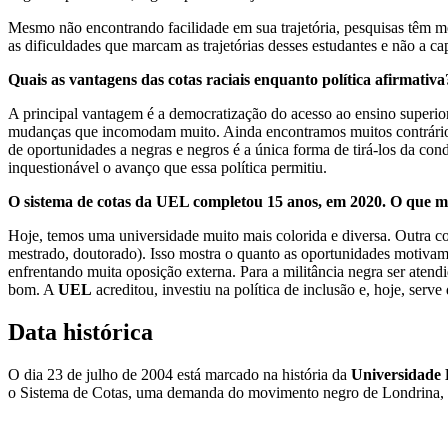
Mesmo não encontrando facilidade em sua trajetória, pesquisas têm mo
as dificuldades que marcam as trajetórias desses estudantes e não a c
Quais as vantagens das cotas raciais enquanto política afirmativa
A principal vantagem é a democratização do acesso ao ensino superior
mudanças que incomodam muito. Ainda encontramos muitos contrários 
de oportunidades a negras e negros é a única forma de tirá-los da cond
inquestionável o avanço que essa política permitiu.
O sistema de cotas da UEL completou 15 anos, em 2020. O que mu
Hoje, temos uma universidade muito mais colorida e diversa. Outra co
mestrado, doutorado). Isso mostra o quanto as oportunidades motivam
enfrentando muita oposição externa. Para a militância negra ser atendid
bom. A
UEL
acreditou, investiu na política de inclusão e, hoje, ser
Data histórica
O dia 23 de julho de 2004 está marcado na história da
Universidade 
o Sistema de Cotas, uma demanda do movimento negro de Londrina, 