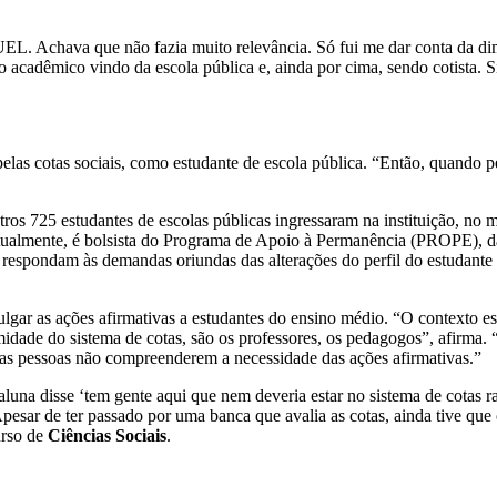
UEL. Achava que não fazia muito relevância. Só fui me dar conta da di
 acadêmico vindo da escola pública e, ainda por cima, sendo cotista. Sig
elas cotas sociais, como estudante de escola pública. “Então, quando p
s 725 estudantes de escolas públicas ingressaram na instituição, no me
tualmente, é bolsista do Programa de Apoio à Permanência (PROPE), 
respondam às demandas oriundas das alterações do perfil do estudante i
vulgar as ações afirmativas a estudantes do ensino médio. “O contexto
imidade do sistema de cotas, são os professores, os pedagogos”, afirma
o as pessoas não compreenderem a necessidade das ações afirmativas.”
na disse ‘tem gente aqui que nem deveria estar no sistema de cotas ra
Apesar de ter passado por uma banca que avalia as cotas, ainda tive que
urso de
Ciências Sociais
.