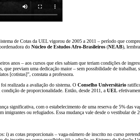
 Sistema de Cotas da UEL vigorou de 2005 a 2011 – período que compre
coordenadora do
Núcleo de Estudos Afro-Brasileiros
(
NEAB
), lembr
eiros anos – aos cursos que eles sabiam que teriam condições de ingres
is, que previam uma dedicação maior – sem possibilidade de trabalhar
os [cotistas]”, constata a professora.
foi realizada a avaliação do sistema. O
Conselho Universitário
ratifi
a condição de proporcionalidade. Então, desde 2011, a
UEL
efetivament
nça significativa, com o estabelecimento de uma reserva de 5% das va
rem imigrantes ou refugiados. Essa mudança vale desde o vestibular de 
 i) as cotas proporcionais – vaga-número de inscrito no curso pretendi
 de inscrito no curso escolhido; iii) a adesão ao Sistema de Seleção 