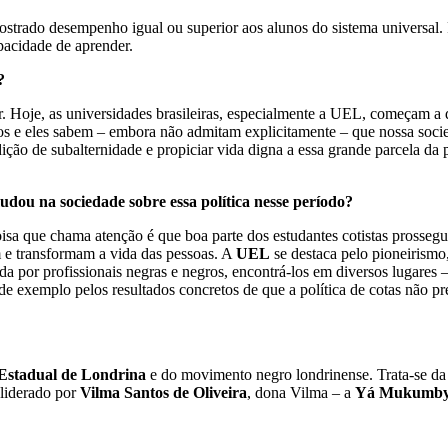
strado desempenho igual ou superior aos alunos do sistema universal. 
apacidade de aprender.
?
. Hoje, as universidades brasileiras, especialmente a UEL, começam a d
e eles sabem – embora não admitam explicitamente – que nossa socieda
ição de subalternidade e propiciar vida digna a essa grande parcela da p
dou na sociedade sobre essa política nesse período?
isa que chama atenção é que boa parte dos estudantes cotistas prossegu
 e transformam a vida das pessoas. A
UEL
se destaca pelo pioneirismo,
a por profissionais negras e negros, encontrá-los em diversos lugares – o
ve de exemplo pelos resultados concretos de que a política de cotas não
Estadual de Londrina
e do movimento negro londrinense. Trata-se da
liderado por
Vilma Santos de Oliveira
, dona Vilma – a
Yá Mukumb