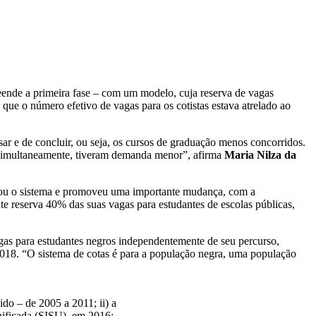
ende a primeira fase – com um modelo, cuja reserva de vagas
a que o número efetivo de vagas para os cotistas estava atrelado ao
sar e de concluir, ou seja, os cursos de graduação menos concorridos.
, simultaneamente, tiveram demanda menor”, afirma
Maria Nilza da
cou o sistema e promoveu uma importante mudança, com a
e reserva 40% das suas vagas para estudantes de escolas públicas,
gas para estudantes negros independentemente de seu percurso,
2018. “O sistema de cotas é para a população negra, uma população
do – de 2005 a 2011; ii) a
Unificada (SISU), em 2016;