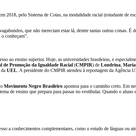
m 2018, pelo Sistema de Cotas, na modalidade racial (estudante de esco
 vagabundos, que não mereciam estar lá, dentre tantas outras coisas. É 
os o conheçam”.
sso ao ensino superior. Hoje, as universidades brasileiras, e especial
l de Promoção da Igualdade Racial
(
CMPIR
) de
Londrina
,
Maria
) da
UEL
. A presidente do CMPIR atendeu à reportagem da Agência UEL
 o
Movimento Negro Brasileiro
apontou para o caminho certo. Em nen
tema de ensino que prepara para passar no vestibular. Quando o aluno e
cesso a conhecimentos complementares, como o estudo de línguas ou ain