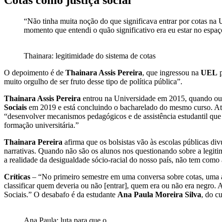
“Não tinha muita noção do que significava entrar por cotas na 
momento que entendi o quão significativo era eu estar no espaço
Thainara: legitimidade do sistema de cotas
O depoimento é de
Thainara Assis Pereira
, que ingressou na
UEL
p
muito orgulho de ser fruto desse tipo de política pública”.
Thainara Assis Pereira
entrou na Universidade em 2015, quando outro
Sociais
em 2019 e está concluindo o bacharelado do mesmo curso. A
“desenvolver mecanismos pedagógicos e de assistência estudantil que 
formação universitária.”
Thainara Pereira
afirma que os bolsistas vão às escolas públicas di
narrativas. Quando não são os alunos nos questionando sobre a legit
a realidade da desigualdade sócio-racial do nosso país, não tem com
Críticas
– “No primeiro semestre em uma conversa sobre cotas, uma alu
classificar quem deveria ou não [entrar], quem era ou não era negro. 
Sociais.” O desabafo é da estudante
Ana Paula Moreira Silva
, do c
Ana Paula: luta para que o