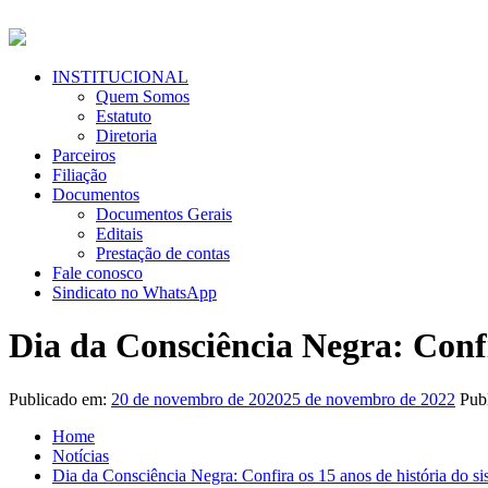
Pular
para
o
conteúdo
Menu
INSTITUCIONAL
Primário
Quem Somos
Estatuto
Diretoria
Parceiros
Filiação
Documentos
Documentos Gerais
Editais
Prestação de contas
Fale conosco
Sindicato no WhatsApp
Dia da Consciência Negra: Confi
Publicado em:
20 de novembro de 2020
25 de novembro de 2022
Publ
Home
Notícias
Dia da Consciência Negra: Confira os 15 anos de história do s