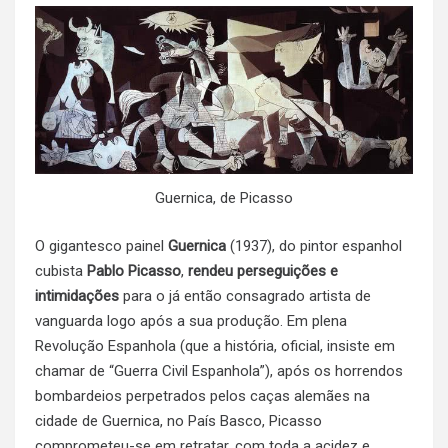
Guernica, de Picasso
O gigantesco painel
Guernica
(1937), do pintor espanhol
cubista
Pablo Picasso
,
rendeu perseguições e
intimidações
para o já então consagrado artista de
vanguarda logo após a sua produção. Em plena
Revolução Espanhola (que a história, oficial, insiste em
chamar de “Guerra Civil Espanhola”), após os horrendos
bombardeios perpetrados pelos caças alemães na
cidade de Guernica, no País Basco, Picasso
comprometeu-se em retratar, com toda a acidez e